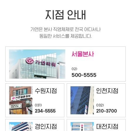
지점 안내
가연은 본사 직영체제로 전국 어디서나
동일한 서비스를 제공합니다.
서울본사
02)
500-5555
수원지점
인천지점
032)
031)
210-3700
234-5555
경인지점
대전지점