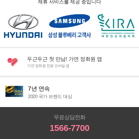
제휴 서비스를 제공 중입니다
두근두근 첫 만남! 가연 정회원 앱
가연 정회원 전용 모바일 앱
7년 연속
2020 국가 브랜드 대상
무료상담전화
1566-7700