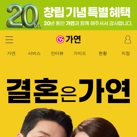
마
가연 결혼정보회사
이
페
가연
서비스
인터뷰
가이드
현황
지점
이
지