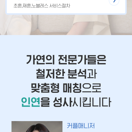
초혼,재혼,노블레스 서비스절차
가연의 전문가들은
철저한 분석
과
맞춤형 매칭
으로
인연
을 성사
시킵니다
커플매니저