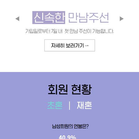
회원 현황
초혼
재혼