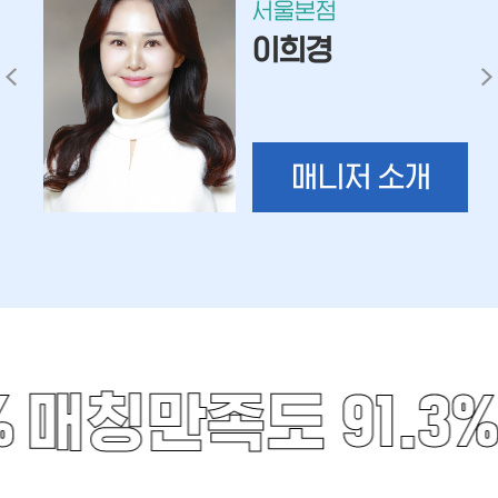
서울본점
이희경
매니저 소개
%
매칭만족도 91.3%