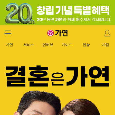
마
가연 결혼정보회사
이
페
가연
서비스
인터뷰
가이드
현황
지점
이
지