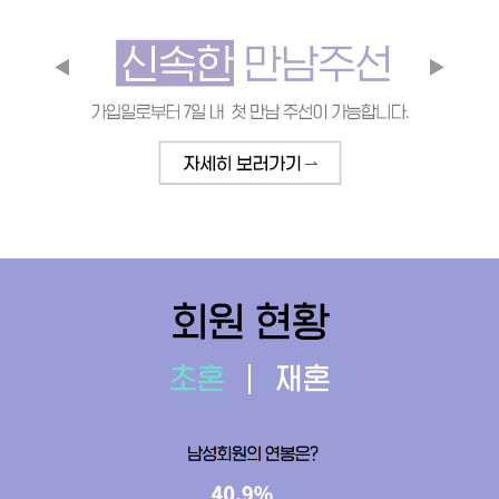
회원 현황
초혼
재혼