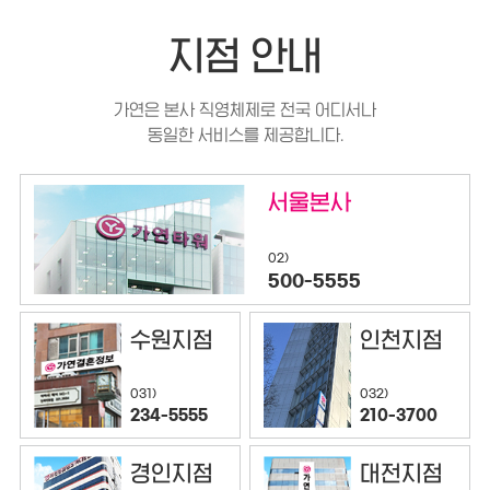
지점 안내
가연은 본사 직영체제로 전국 어디서나
동일한 서비스를 제공합니다.
서울본사
02)
500-5555
수원지점
인천지점
032)
031)
210-3700
234-5555
경인지점
대전지점