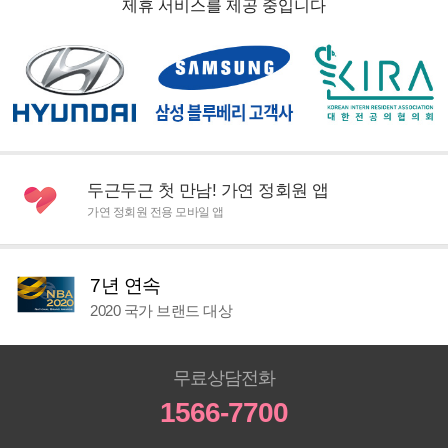
제휴 서비스를 제공 중입니다
두근두근 첫 만남! 가연 정회원 앱
가연 정회원 전용 모바일 앱
7년 연속
2020 국가 브랜드 대상
무료상담전화
1566-7700