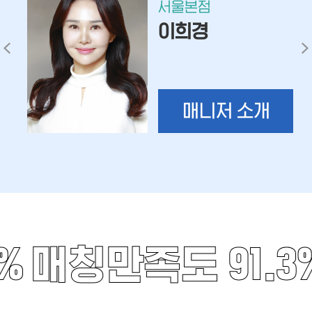
서울본점
이희경
매니저 소개
%
매칭만족도 91.3