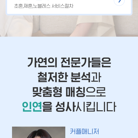
초혼,재혼,노블레스 서비스절차
가연의 전문가들은
철저한 분석
과
맞춤형 매칭
으로
인연
을 성사
시킵니다
커플매니저