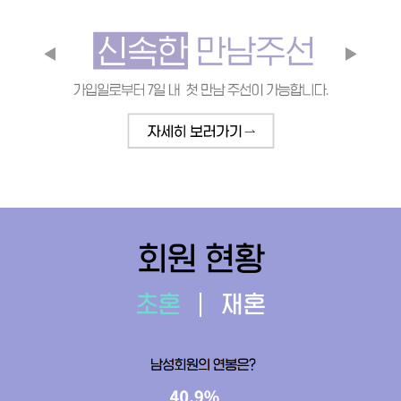
회원 현황
초혼
재혼