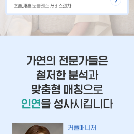
초혼,재혼,노블레스 서비스절차
가연의 전문가들은
철저한 분석
과
맞춤형 매칭
으로
인연
을 성사
시킵니다
커플매니저