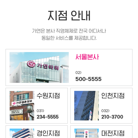
지점 안내
가연은 본사 직영체제로 전국 어디서나
동일한 서비스를 제공합니다.
서울본사
02)
500-5555
수원지점
인천지점
032)
031)
210-3700
234-5555
경인지점
대전지점