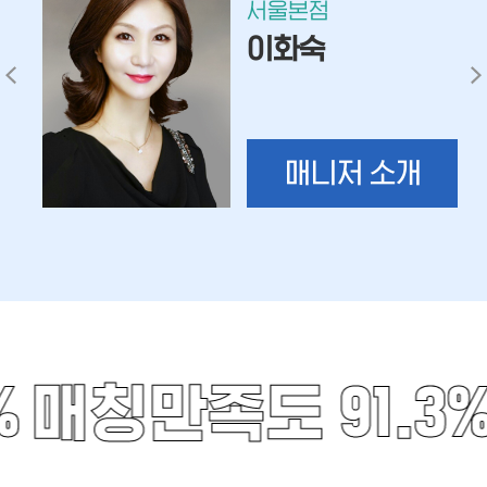
서울본점
이화숙
매니저 소개
%
매칭만족도 91.3