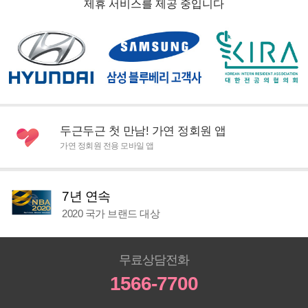
제휴 서비스를 제공 중입니다
두근두근 첫 만남! 가연 정회원 앱
가연 정회원 전용 모바일 앱
7년 연속
2020 국가 브랜드 대상
무료상담전화
1566-7700