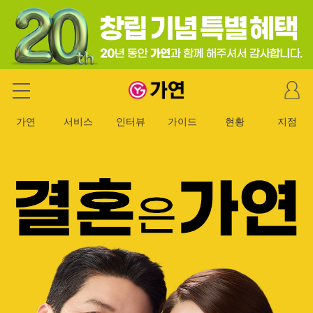
마
가연 결혼정보회사
이
페
가연
서비스
인터뷰
가이드
현황
지점
이
지