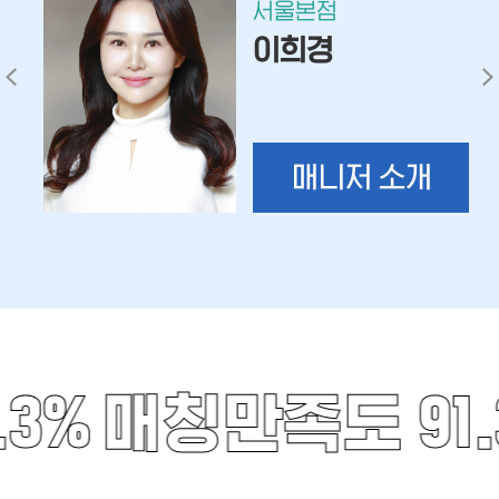
서울본점
이희경
매니저 소개
3%
매칭만족도 91.