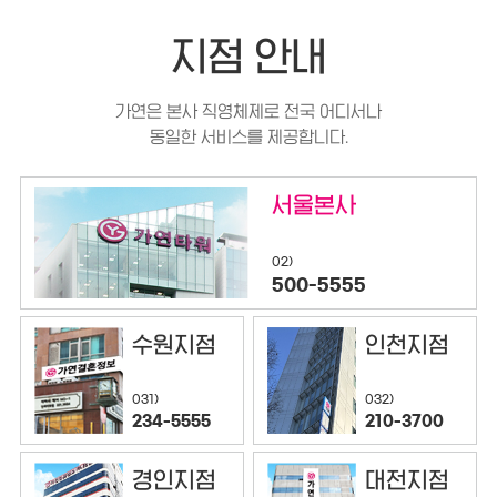
지점 안내
가연은 본사 직영체제로 전국 어디서나
동일한 서비스를 제공합니다.
서울본사
02)
500-5555
수원지점
인천지점
032)
031)
210-3700
234-5555
경인지점
대전지점