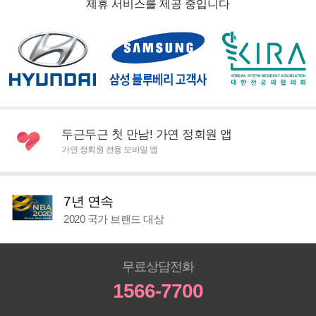
제휴 서비스를 제공 중입니다
두근두근 첫 만남! 가연 정회원 앱
가연 정회원 전용 모바일 앱
7년 연속
2020 국가 브랜드 대상
무료상담전화
1566-7700