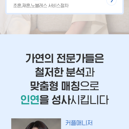
초혼,재혼,노블레스 서비스절차
가연의 전문가들은
철저한 분석
과
맞춤형 매칭
으로
인연
을 성사
시킵니다
커플매니저