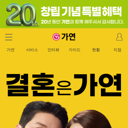
마
가연 결혼정보회사
이
페
가연
서비스
인터뷰
가이드
현황
지점
이
지