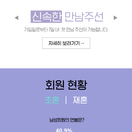
회원 현황
초혼
재혼