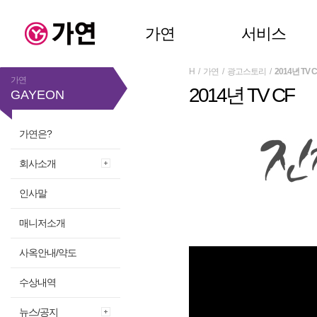
가연
서비스
H
/
가연
/
광고스토리
/
2014년 TV C
가연
2014년 TV CF
GAYEON
가연은?
회사소개
인사말
매니저소개
사옥안내/약도
수상내역
뉴스/공지