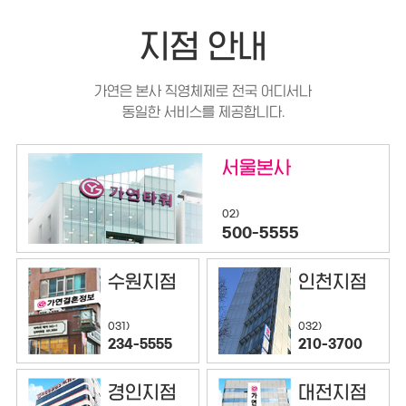
지점 안내
가연은 본사 직영체제로 전국 어디서나
동일한 서비스를 제공합니다.
서울본사
02)
500-5555
수원지점
인천지점
032)
031)
210-3700
234-5555
경인지점
대전지점