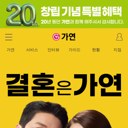
마
가연 결혼정보회사
이
페
가연
서비스
인터뷰
가이드
현황
지점
이
지