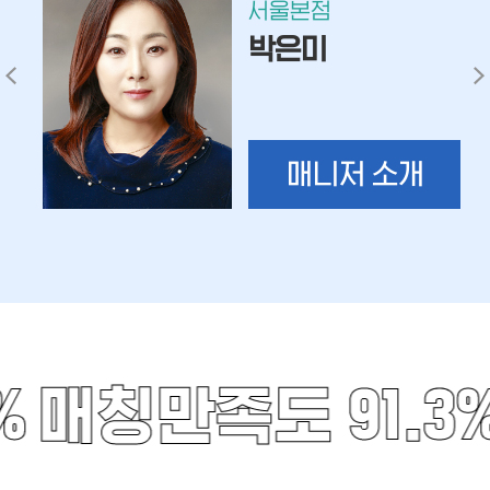
서울본점
박은미
매니저 소개
%
매칭만족도 91.3