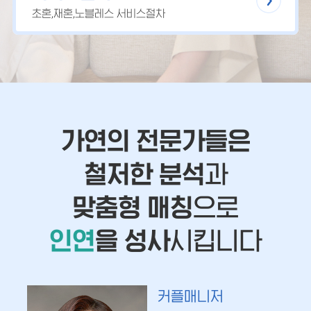
초혼,재혼,노블레스 서비스절차
가연의 전문가들은
철저한 분석
과
맞춤형 매칭
으로
인연
을 성사
시킵니다
커플매니저