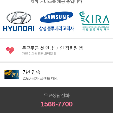
제휴 서비스를 제공 중입니다
두근두근 첫 만남! 가연 정회원 앱
가연 정회원 전용 모바일 앱
7년 연속
2020 국가 브랜드 대상
무료상담전화
1566-7700