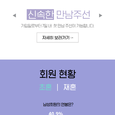
회원 현황
초혼
재혼