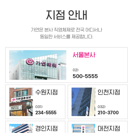
지점 안내
가연은 본사 직영체제로 전국 어디서나
동일한 서비스를 제공합니다.
서울본사
02)
500-5555
수원지점
인천지점
032)
031)
210-3700
234-5555
경인지점
대전지점