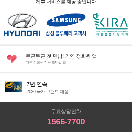
제휴 서비스를 제공 중입니다
두근두근 첫 만남! 가연 정회원 앱
가연 정회원 전용 모바일 앱
7년 연속
2020 국가 브랜드 대상
무료상담전화
1566-7700