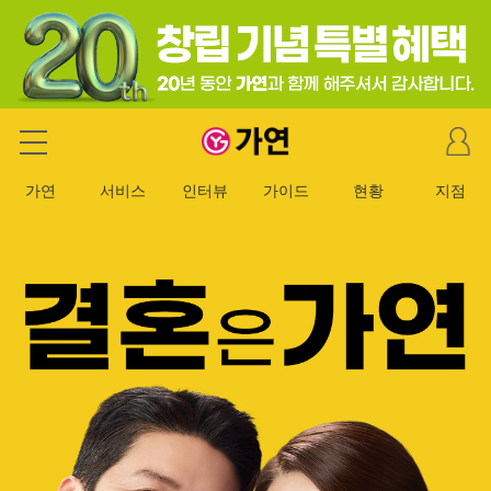
마
가연 결혼정보회사
이
페
가연
서비스
인터뷰
가이드
현황
지점
이
지