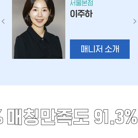
서울본점
이주하
매니저 소개
%
매칭만족도 91.3%