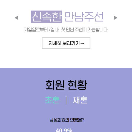
회원 현황
초혼
재혼