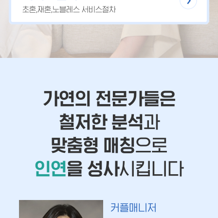
초혼,재혼,노블레스 서비스절차
가연의 전문가들은
철저한 분석
과
맞춤형 매칭
으로
인연
을 성사
시킵니다
커플매니저