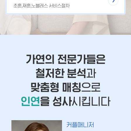
초혼,재혼,노블레스 서비스절차
가연의 전문가들은
철저한 분석
과
맞춤형 매칭
으로
인연
을 성사
시킵니다
커플매니저