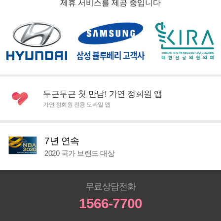
제휴 서비스를 제공 중입니다
두근두근 첫 만남! 가연 정회원 앱
가연 정회원 전용 모바일 앱
7년 연속
2020 국가 브랜드 대상
무료상담전화
1566-7700