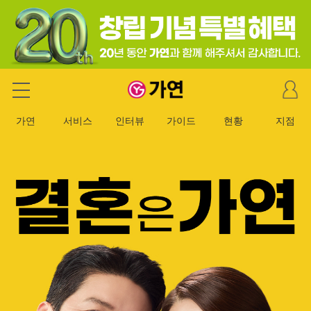
마
가연 결혼정보회사
이
페
가연
서비스
인터뷰
가이드
현황
지점
이
지