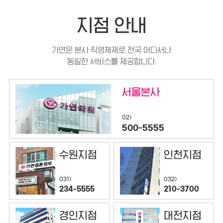
지점 안내
가연은 본사 직영체제로 전국 어디서나
동일한 서비스를 제공합니다.
서울본사
02)
500-5555
수원지점
인천지점
032)
031)
210-3700
234-5555
경인지점
대전지점