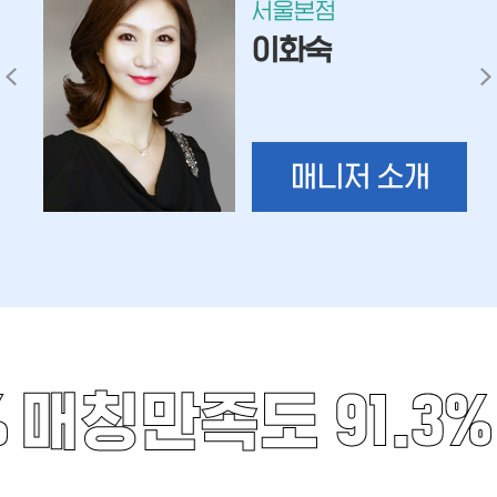
서울본점
이화숙
매니저 소개
%
매칭만족도 91.3%