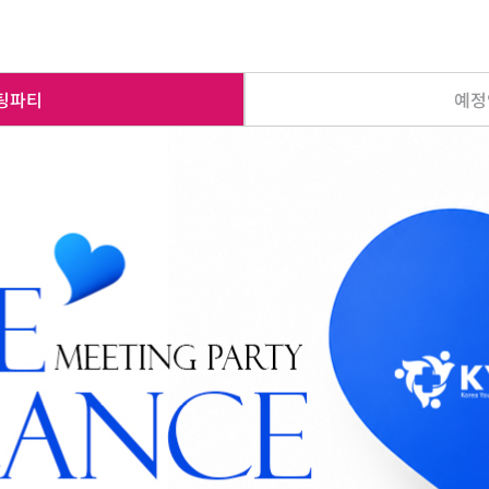
팅파티
예정