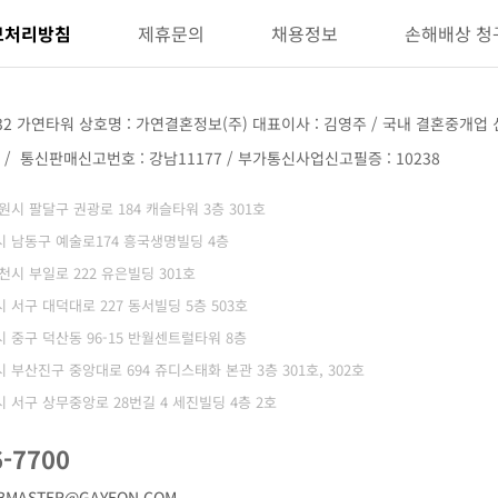
보처리방침
제휴문의
채용정보
손해배상 청
32 가연타워 상호명 : 가연결혼정보(주) 대표이사 : 김영주 / 국내 결혼중개업 신
68 / 통신판매신고번호 : 강남11177 / 부가통신사업신고필증 : 10238
 수원시 팔달구 권광로 184 캐슬타워 3층 301호
광역시 남동구 예술로174 흥국생명빌딩 4층
부천시 부일로 222 유은빌딩 301호
역시 서구 대덕대로 227 동서빌딩 5층 503호
역시 중구 덕산동 96-15 반월센트럴타워 8층
역시 부산진구 중앙대로 694 쥬디스태화 본관 3층 301호, 302호
역시 서구 상무중앙로 28번길 4 세진빌딩 4층 2호
6-7700
BMASTER@GAYEON.COM