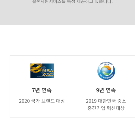
결혼지원서비스를 독점 제공하고 있습니다.
가
연
제
휴
브
7년 연속
9년 연속
랜
2020 국가 브랜드 대상
2019 대한민국 중소
드
중견기업 혁신대상
어
워
드