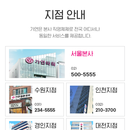
지점 안내
가연은 본사 직영체제로 전국 어디서나
동일한 서비스를 제공합니다.
서울본사
02)
500-5555
수원지점
인천지점
032)
031)
210-3700
234-5555
경인지점
대전지점