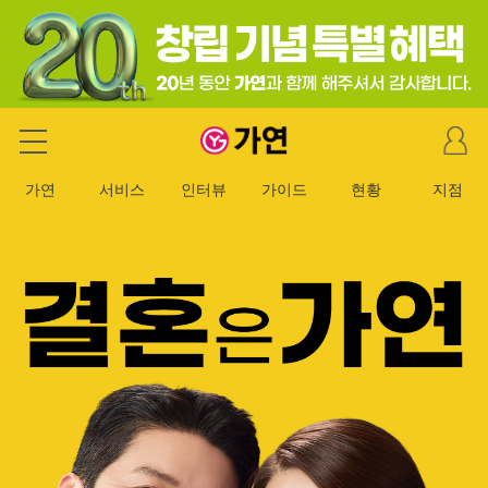
마
가연 결혼정보회사
이
페
가연
서비스
인터뷰
가이드
현황
지점
이
지