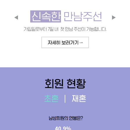
회원 현황
초혼
재혼