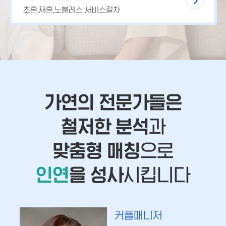
초혼,재혼,노블레스 서비스절차
가연의 전문가들은
철저한 분석
과
맞춤형 매칭
으로
인연
을 성사
시킵니다
커플매니저