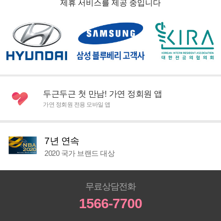
제휴 서비스를 제공 중입니다
두근두근 첫 만남! 가연 정회원 앱
가연 정회원 전용 모바일 앱
7년 연속
2020 국가 브랜드 대상
무료상담전화
1566-7700