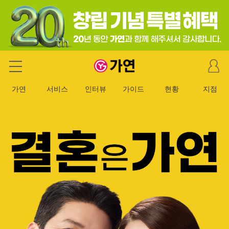
마
가연 결혼정보회사
이
페
가연
서비스
인터뷰
가이드
현황
지점
이
지