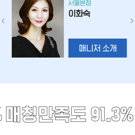
서울본점
이화숙
매니저 소개
%
매칭만족도 91.3%