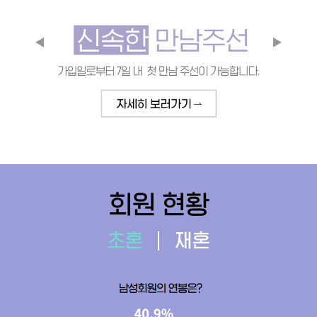
회원 현황
초혼
재혼