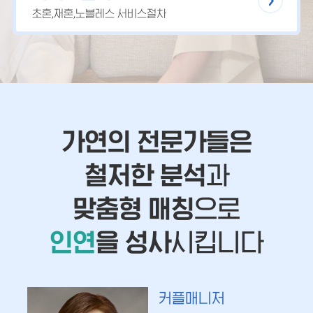
초혼,재혼,노블레스 서비스절차
가연의 전문가들은
철저한 분석
과
맞춤형 매칭
으로
인연
을 성사
시킵니다
커플매니저