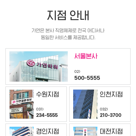
지점 안내
가연은 본사 직영체제로 전국 어디서나
동일한 서비스를 제공합니다.
서울본사
02)
500-5555
수원지점
인천지점
032)
031)
210-3700
234-5555
경인지점
대전지점