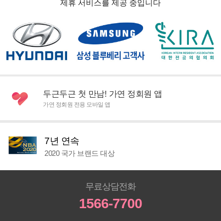
제휴 서비스를 제공 중입니다
두근두근 첫 만남! 가연 정회원 앱
가연 정회원 전용 모바일 앱
7년 연속
2020 국가 브랜드 대상
무료상담전화
1566-7700