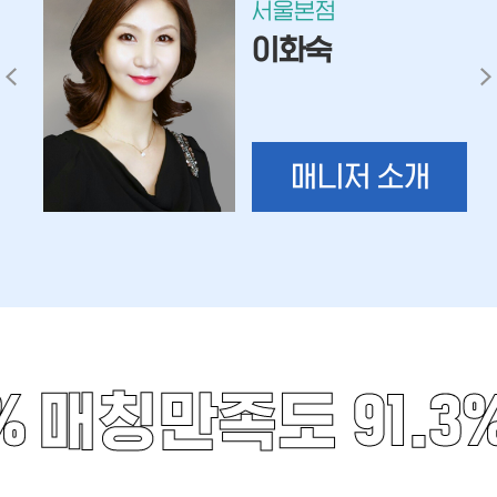
서울본점
이화숙
매니저 소개
%
매칭만족도 91.3