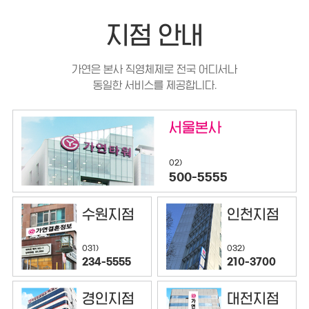
지점 안내
가연은 본사 직영체제로 전국 어디서나
동일한 서비스를 제공합니다.
서울본사
02)
500-5555
수원지점
인천지점
032)
031)
210-3700
234-5555
경인지점
대전지점