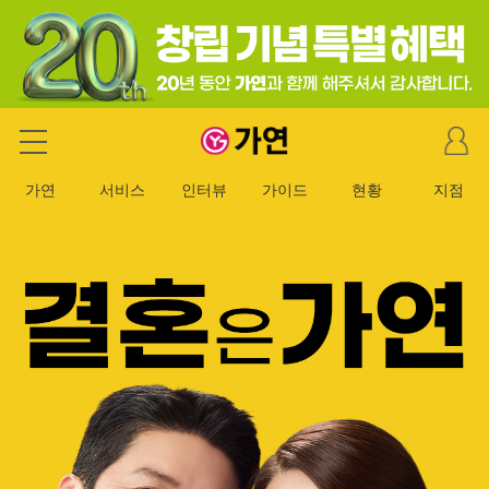
마
가연 결혼정보회사
이
페
가연
서비스
인터뷰
가이드
현황
지점
이
지