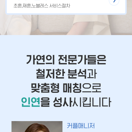
초혼,재혼,노블레스 서비스절차
가연의 전문가들은
철저한 분석
과
맞춤형 매칭
으로
인연
을 성사
시킵니다
커플매니저