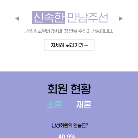
회원 현황
초혼
재혼