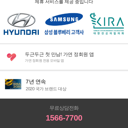
제휴 서비스를 제공 중입니다
두근두근 첫 만남! 가연 정회원 앱
가연 정회원 전용 모바일 앱
7년 연속
2020 국가 브랜드 대상
무료상담전화
1566-7700