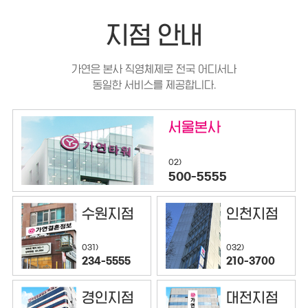
지점 안내
가연은 본사 직영체제로 전국 어디서나
동일한 서비스를 제공합니다.
서울본사
02)
500-5555
수원지점
인천지점
032)
031)
210-3700
234-5555
경인지점
대전지점