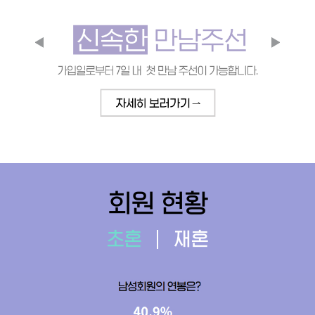
회원 현황
초혼
재혼