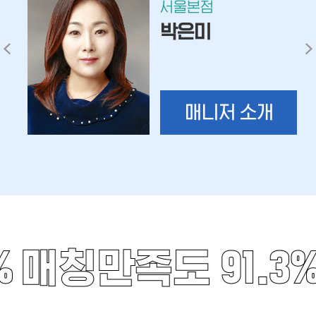
서울본점
박은미
매니저 소개
%
매칭만족도 91.3