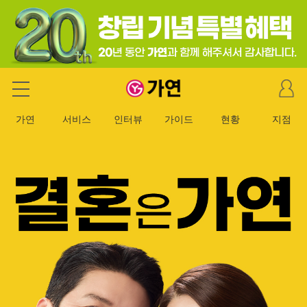
마
가연 결혼정보회사
이
페
가연
서비스
인터뷰
가이드
현황
지점
이
지