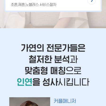
초혼,재혼,노블레스 서비스절차
가연의 전문가들은
철저한 분석
과
맞춤형 매칭
으로
인연
을 성사
시킵니다
커플매니저