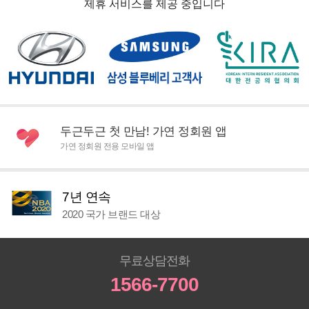
제휴 서비스를 제공 중입니다
두근두근 첫 만남! 가연 정회원 앱
가연 정회원 전용 모바일 앱
7년 연속
2020 국가 브랜드 대상
무료상담전화
1566-7700