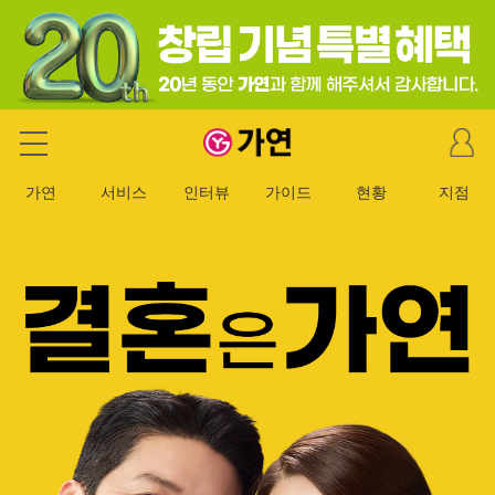
마
가연 결혼정보회사
이
페
가연
서비스
인터뷰
가이드
현황
지점
이
지