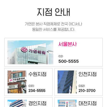
지점 안내
가연은 본사 직영체제로 전국 어디서나
동일한 서비스를 제공합니다.
서울본사
02)
500-5555
수원지점
인천지점
032)
031)
210-3700
234-5555
경인지점
대전지점