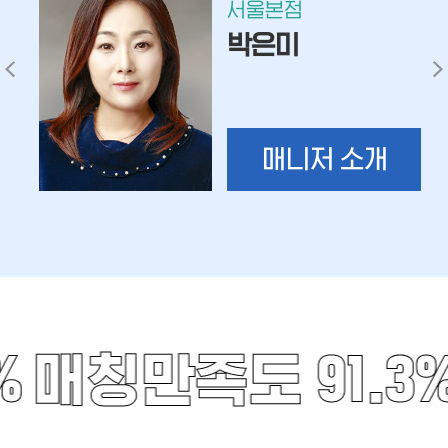
서울본점
박은미
매니저 소개
%
매칭만족도 91.3