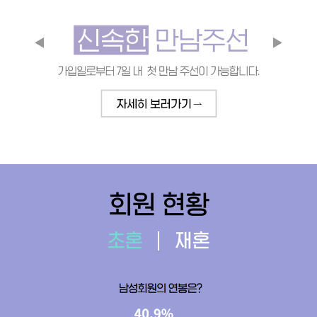
회원 현황
초혼
재혼