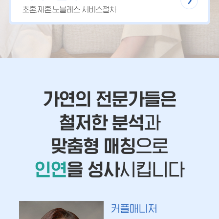
초혼,재혼,노블레스 서비스절차
가연의 전문가들은
철저한 분석
과
맞춤형 매칭
으로
인연
을 성사
시킵니다
커플매니저