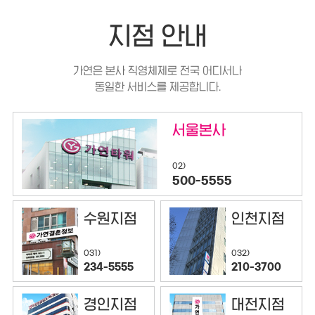
지점 안내
가연은 본사 직영체제로 전국 어디서나
동일한 서비스를 제공합니다.
서울본사
02)
500-5555
수원지점
인천지점
032)
031)
210-3700
234-5555
경인지점
대전지점