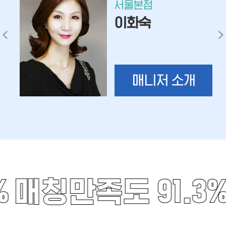
서울본점
이화숙
매니저 소개
%
매칭만족도 91.3