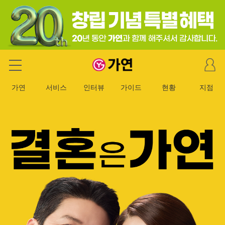
마
가연 결혼정보회사
이
페
가연
서비스
인터뷰
가이드
현황
지점
이
지