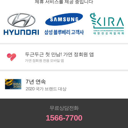
제휴 서비스를 제공 중입니다
두근두근 첫 만남! 가연 정회원 앱
가연 정회원 전용 모바일 앱
7년 연속
2020 국가 브랜드 대상
무료상담전화
1566-7700