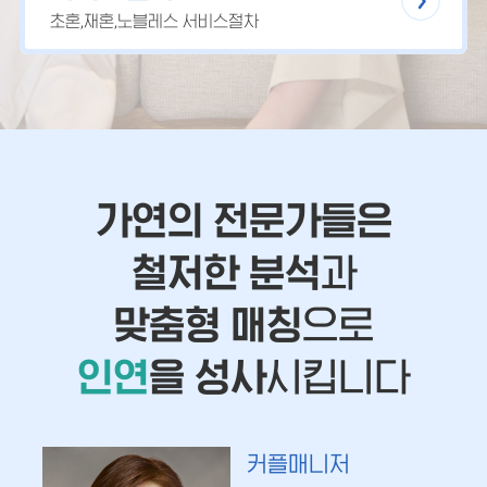
초혼,재혼,노블레스 서비스절차
가연의 전문가들은
철저한 분석
과
맞춤형 매칭
으로
인연
을 성사
시킵니다
커플매니저