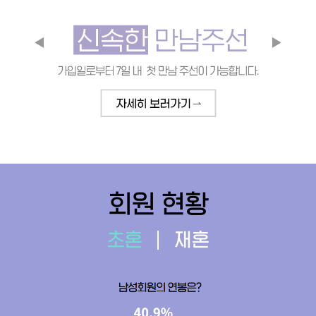
회원 현황
초혼
재혼