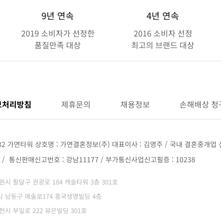
9년 연속
4년 연속
2019 소비자가 선정한
2016 소비자 선정
품질만족 대상
최고의 브랜드 대상
보처리방침
제휴문의
채용정보
손해배상 청
32 가연타워 상호명 : 가연결혼정보(주) 대표이사 : 김영주 / 국내 결혼중개업 신
68 / 통신판매신고번호 : 강남11177 / 부가통신사업신고필증 : 10238
 수원시 팔달구 권광로 184 캐슬타워 3층 301호
광역시 남동구 예술로174 흥국생명빌딩 4층
부천시 부일로 222 유은빌딩 301호