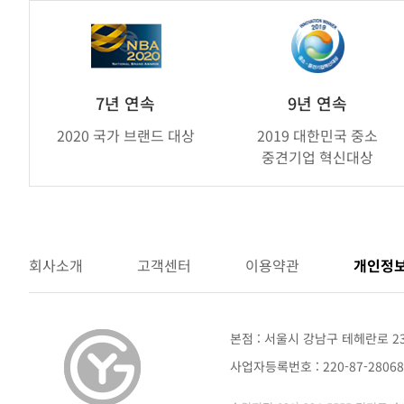
가
연
제
휴
브
7년 연속
9년 연속
랜
2020 국가 브랜드 대상
2019 대한민국 중소
드
중견기업 혁신대상
어
워
드
회사소개
고객센터
이용약관
개인정
본점 : 서울시 강남구 테헤란로 2
사업자등록번호 : 220-87-280