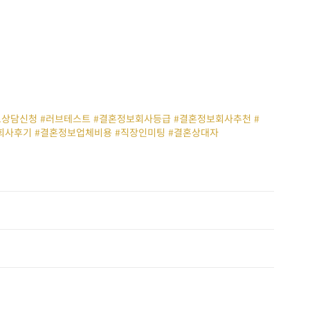
무료상담신청 #러브테스트 #결혼정보회사등급 #결혼정보회사추천 #
회사후기 #결혼정보업체비용 #직장인미팅 #결혼상대자