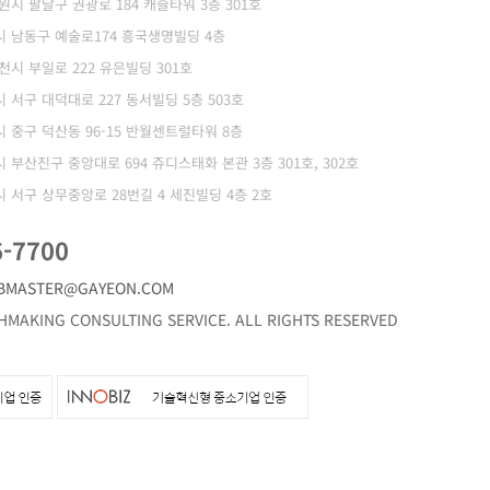
 수원시 팔달구 권광로 184 캐슬타워 3층 301호
광역시 남동구 예술로174 흥국생명빌딩 4층
부천시 부일로 222 유은빌딩 301호
역시 서구 대덕대로 227 동서빌딩 5층 503호
역시 중구 덕산동 96-15 반월센트럴타워 8층
역시 부산진구 중앙대로 694 쥬디스태화 본관 3층 301호, 302호
역시 서구 상무중앙로 28번길 4 세진빌딩 4층 2호
6-7700
BMASTER@GAYEON.COM
MAKING CONSULTING SERVICE. ALL RIGHTS RESERVED