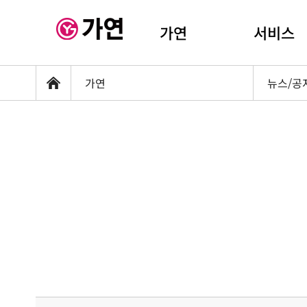
가연
서비스
가연
뉴스/공
홈