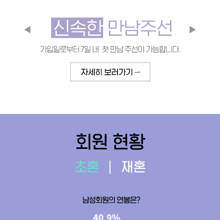
회원 현황
초혼
재혼