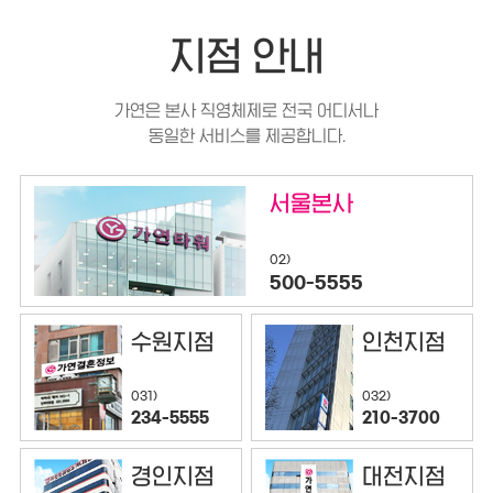
지점 안내
가연은 본사 직영체제로 전국 어디서나
동일한 서비스를 제공합니다.
서울본사
02)
500-5555
수원지점
인천지점
032)
031)
210-3700
234-5555
경인지점
대전지점