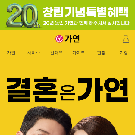
마
가연 결혼정보회사
이
페
가연
서비스
인터뷰
가이드
현황
지점
이
지