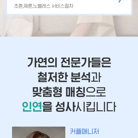
초혼,재혼,노블레스 서비스절차
가연의 전문가들은
철저한 분석
과
맞춤형 매칭
으로
인연
을 성사
시킵니다
커플매니저