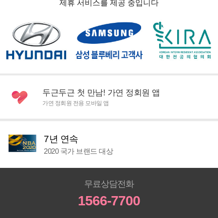
제휴 서비스를 제공 중입니다
두근두근 첫 만남! 가연 정회원 앱
가연 정회원 전용 모바일 앱
7년 연속
2020 국가 브랜드 대상
무료상담전화
1566-7700