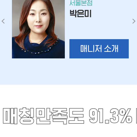
서울본점
박은미
매니저 소개
매칭만족도 91.3%