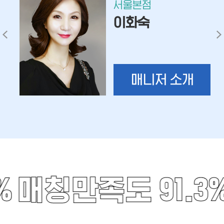
서울본점
이화숙
매니저 소개
%
매칭만족도 91.3