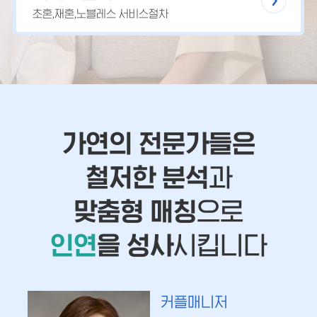
초혼,재혼,노블레스 서비스절차
가연의 전문가들은
철저한 분석
과
맞춤형 매칭
으로
인연
을 성사
시킵니다
커플매니저