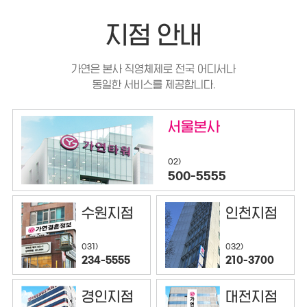
지점 안내
가연은 본사 직영체제로 전국 어디서나
동일한 서비스를 제공합니다.
서울본사
02)
500-5555
수원지점
인천지점
032)
031)
210-3700
234-5555
경인지점
대전지점