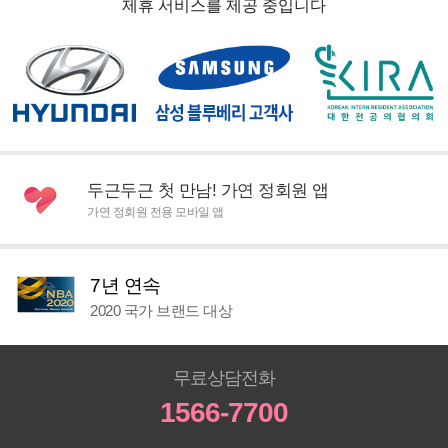
제휴 서비스를 제공 중입니다
두근두근 첫 만남! 가연 정회원 앱
가연 정회원 전용 모바일 앱
7년 연속
2020 국가 브랜드 대상
무료상담전화
1566-7700