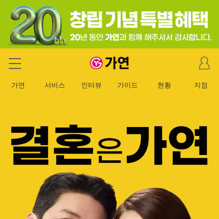
마
가연 결혼정보회사
이
페
가연
서비스
인터뷰
가이드
현황
지점
이
지