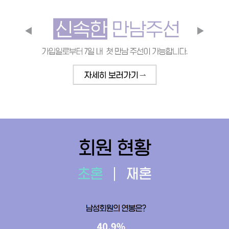
회원 현황
초혼
재혼