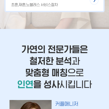
초혼,재혼,노블레스 서비스절차
가연의 전문가들은
철저한 분석
과
맞춤형 매칭
으로
인연
을 성사
시킵니다
커플매니저