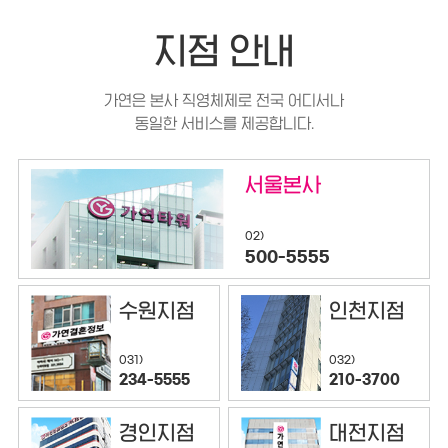
지점 안내
가연은 본사 직영체제로 전국 어디서나
동일한 서비스를 제공합니다.
서울본사
02)
500-5555
수원지점
인천지점
032)
031)
210-3700
234-5555
경인지점
대전지점