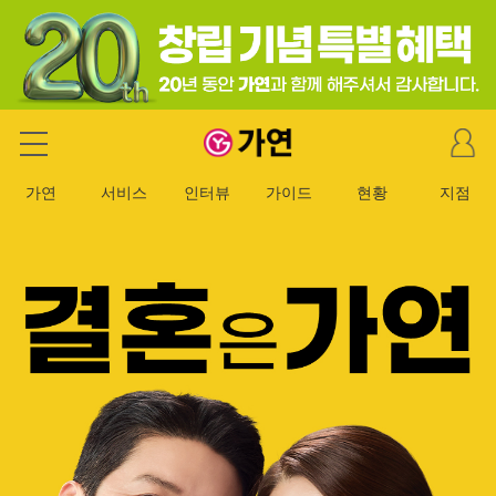
마
가연 결혼정보회사
이
페
가연
서비스
인터뷰
가이드
현황
지점
이
지