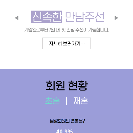
회원 현황
초혼
재혼