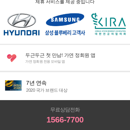
제휴 서비스를 제공 중입니다
두근두근 첫 만남! 가연 정회원 앱
가연 정회원 전용 모바일 앱
7년 연속
2020 국가 브랜드 대상
무료상담전화
1566-7700