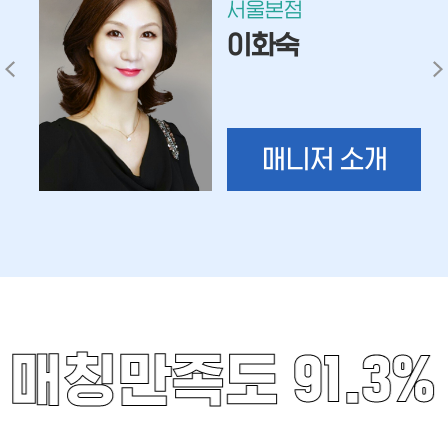
서울본점
이화숙
매니저 소개
매칭만족도 91.3%