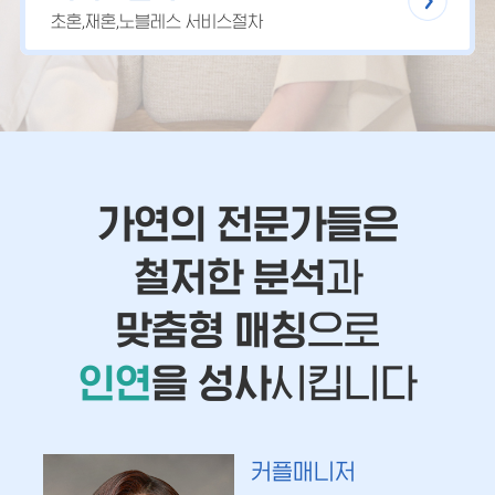
초혼,재혼,노블레스 서비스절차
가연의 전문가들은
철저한 분석
과
맞춤형 매칭
으로
인연
을 성사
시킵니다
커플매니저