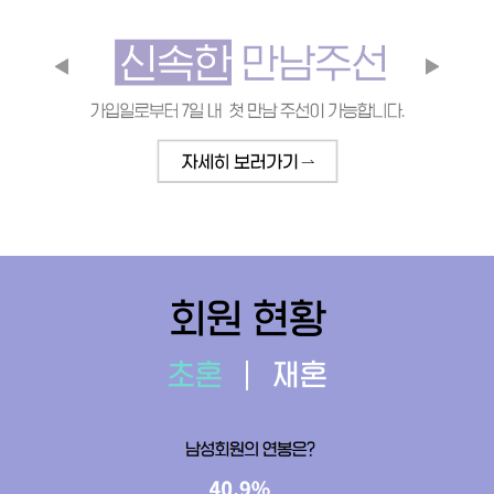
회원 현황
초혼
재혼