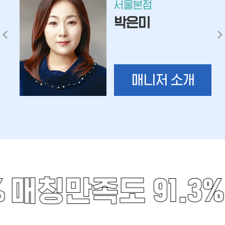
서울본점
박은미
매니저 소개
%
매칭만족도 91.3%