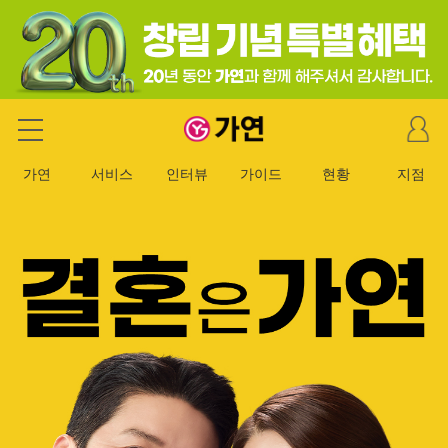
마
가연 결혼정보회사
이
페
가연
서비스
인터뷰
가이드
현황
지점
이
지