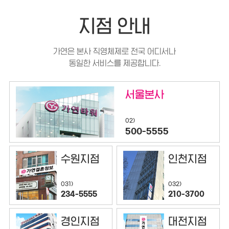
지점 안내
가연은 본사 직영체제로 전국 어디서나
동일한 서비스를 제공합니다.
서울본사
02)
500-5555
수원지점
인천지점
032)
031)
210-3700
234-5555
경인지점
대전지점