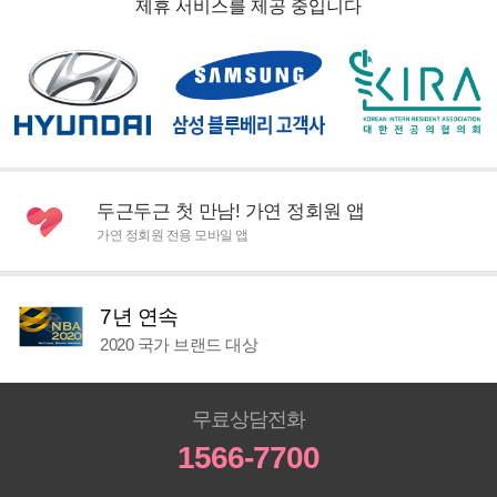
제휴 서비스를 제공 중입니다
두근두근 첫 만남! 가연 정회원 앱
가연 정회원 전용 모바일 앱
7년 연속
2020 국가 브랜드 대상
무료상담전화
1566-7700