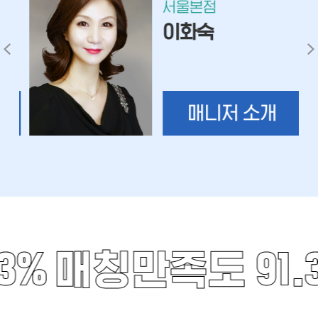
서울본점
이화숙
매니저 소개
%
매칭만족도 91.3