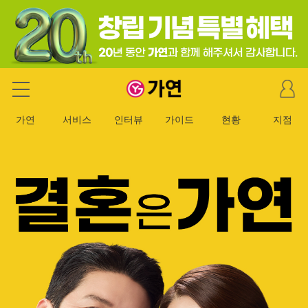
마
가연 결혼정보회사
이
페
가연
서비스
인터뷰
가이드
현황
지점
이
지