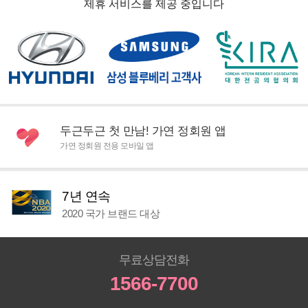
제휴 서비스를 제공 중입니다
두근두근 첫 만남! 가연 정회원 앱
가연 정회원 전용 모바일 앱
7년 연속
2020 국가 브랜드 대상
무료상담전화
1566-7700