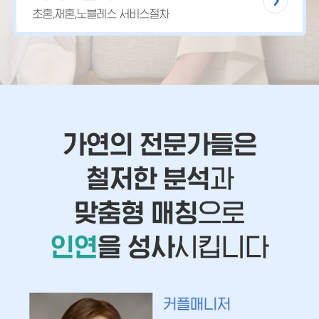
초혼,재혼,노블레스 서비스절차
가연의 전문가들은
철저한 분석
과
맞춤형 매칭
으로
인연
을 성사
시킵니다
커플매니저