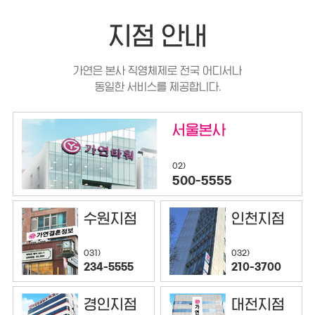
지점 안내
가연은 본사 직영체제로 전국 어디서나
동일한 서비스를 제공합니다.
서울본사
02)
500-5555
수원지점
인천지점
032)
031)
210-3700
234-5555
경인지점
대전지점