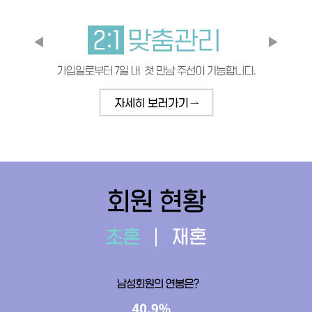
회원 현황
초혼
재혼