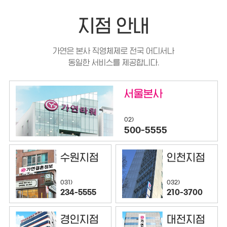
지점 안내
가연은 본사 직영체제로 전국 어디서나
동일한 서비스를 제공합니다.
서울본사
02)
500-5555
수원지점
인천지점
032)
031)
210-3700
234-5555
경인지점
대전지점