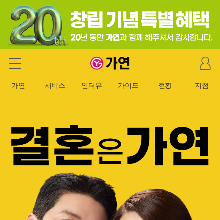
마
가연 결혼정보회사
이
페
가연
서비스
인터뷰
가이드
현황
지점
이
지