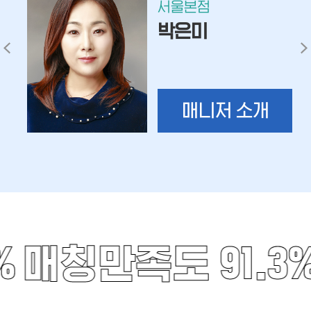
서울본점
박은미
매니저 소개
%
매칭만족도 91.3