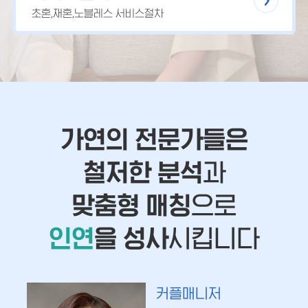
초혼,재혼,노블레스 서비스절차
가연의 전문가들은
철저한 분석
과
맞춤형 매칭
으로
인연
을 성사
시킵니다
커플매니저