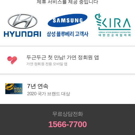
제휴 서비스를 제공 중입니다
두근두근 첫 만남! 가연 정회원 앱
가연 정회원 전용 모바일 앱
7년 연속
2020 국가 브랜드 대상
무료상담전화
1566-7700