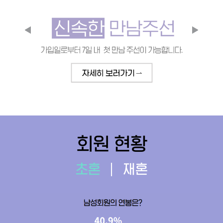
회원 현황
초혼
재혼