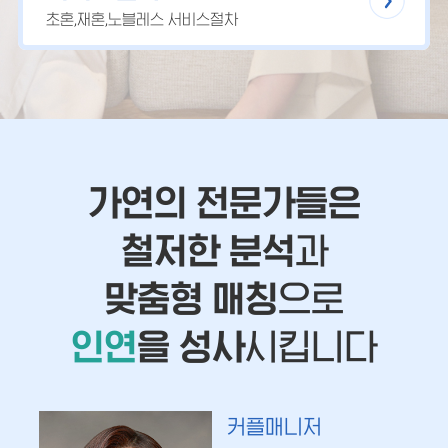
초혼,재혼,노블레스 서비스절차
가연의 전문가들은
철저한 분석
과
맞춤형 매칭
으로
인연
을 성사
시킵니다
커플매니저