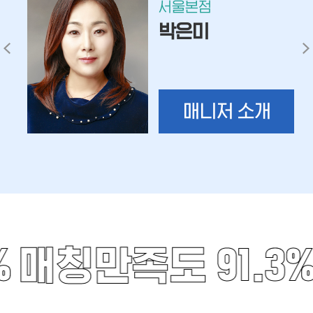
서울본점
박은미
매니저 소개
%
매칭만족도 91.3