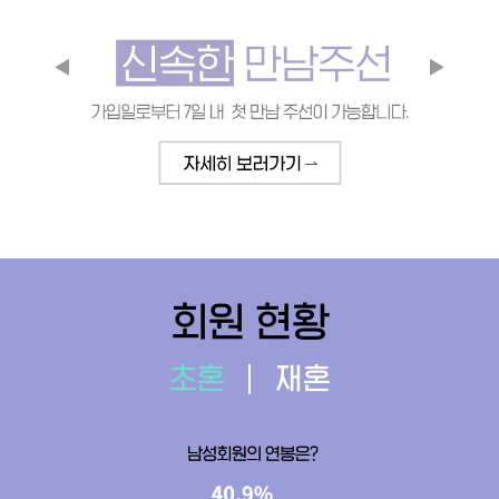
회원 현황
초혼
재혼