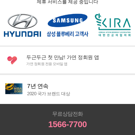
제휴 서비스를 제공 중입니다
두근두근 첫 만남! 가연 정회원 앱
가연 정회원 전용 모바일 앱
7년 연속
2020 국가 브랜드 대상
무료상담전화
1566-7700