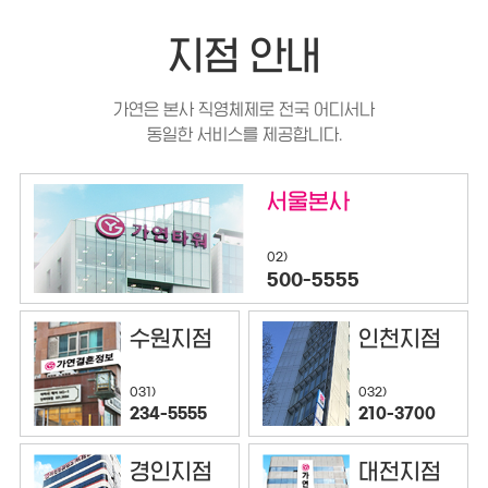
지점 안내
가연은 본사 직영체제로 전국 어디서나
동일한 서비스를 제공합니다.
서울본사
02)
500-5555
수원지점
인천지점
032)
031)
210-3700
234-5555
경인지점
대전지점