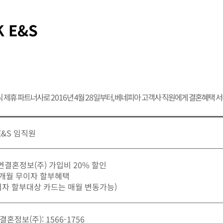
K E&S
식 제휴 파트너사로
2016
년 4월
28
일부터, 베네피아 고객사 직원에게 결혼혜택 
E&S 임직원
가연결혼정보(주) 가입비 20% 할인
12개월 무이자 할부혜택
이자 할부대상 카드는 매월 변동가능)
혼정보(주): 1566-1756