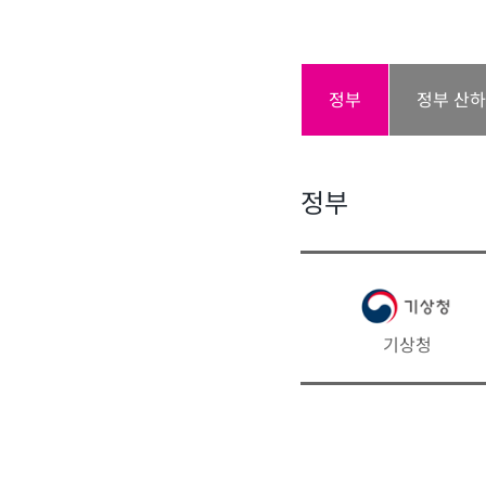
정부
정부 산
정부
기상청