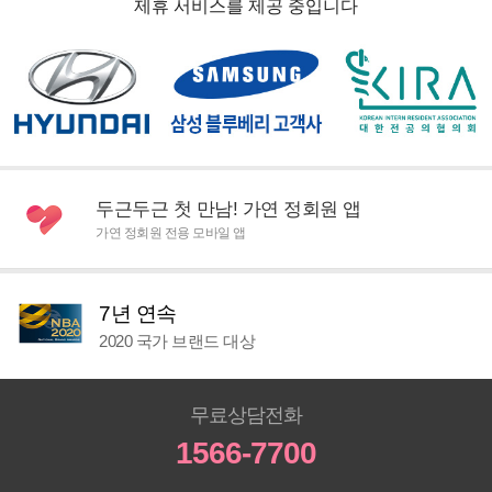
제휴 서비스를 제공 중입니다
두근두근 첫 만남! 가연 정회원 앱
가연 정회원 전용 모바일 앱
7년 연속
2020 국가 브랜드 대상
무료상담전화
1566-7700