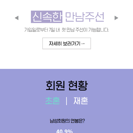
회원 현황
초혼
재혼