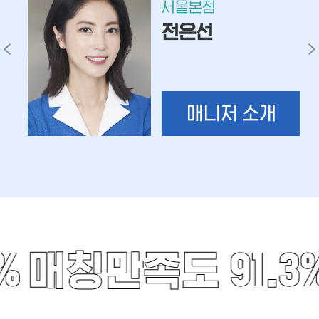
서울본점
전은선
매니저 소개
%
매칭만족도 91.3