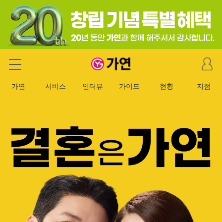
마
가연 결혼정보회사
이
페
가연
서비스
인터뷰
가이드
현황
지점
이
지