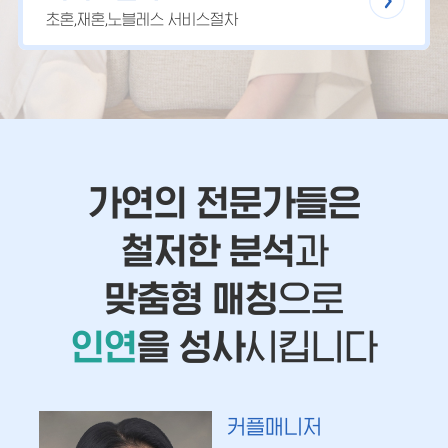
초혼,재혼,노블레스 서비스절차
가연의 전문가들은
철저한 분석
과
맞춤형 매칭
으로
인연
을 성사
시킵니다
커플매니저