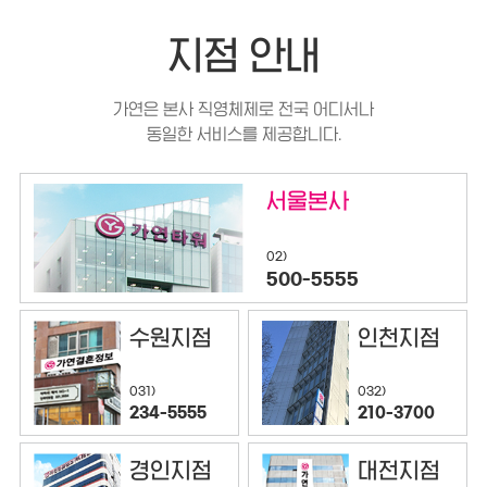
지점 안내
가연은 본사 직영체제로 전국 어디서나
동일한 서비스를 제공합니다.
서울본사
02)
500-5555
수원지점
인천지점
032)
031)
210-3700
234-5555
경인지점
대전지점