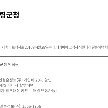
령군청
식 제휴 파트너사로
2016
년 4월
28
일부터, 베네피아 고객사 직원에게 결혼혜택 
군청 임직원
가연결혼정보(주) 가입비 20% 할인
12개월 무이자 할부혜택
이자 할부대상 카드는 매월 변동가능)
혼정보(주): 1566-1756