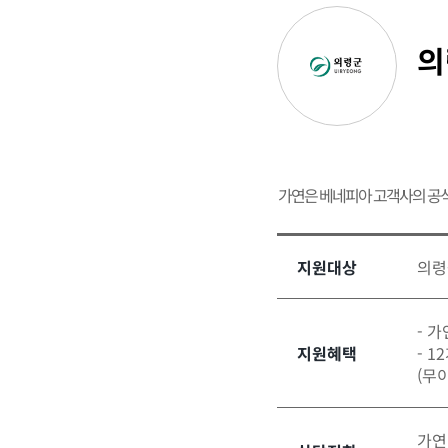
의
가연은 베네피아 고객사의 공
지원대상
의령
- 
지원혜택
- 
(무
가연결