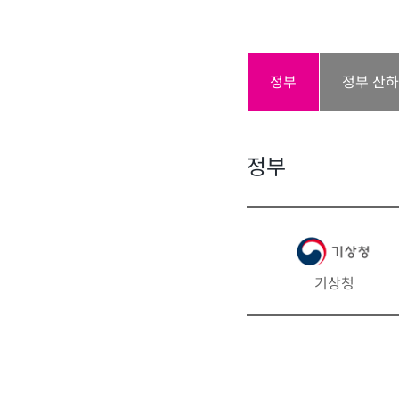
정부
정부 산
정부
기상청