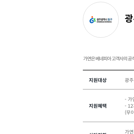
광
가연은 베네피아 고객사의 공
지원대상
광주
- 
지원혜택
- 
(무
가연결