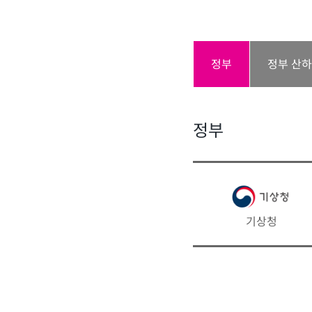
정부
정부 산
정부
기상청