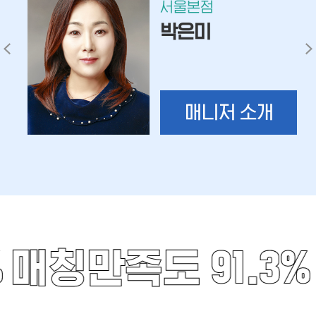
서울본점
박은미
매니저 소개
%
매칭만족도 91.3%