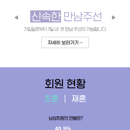
회원 현황
초혼
재혼