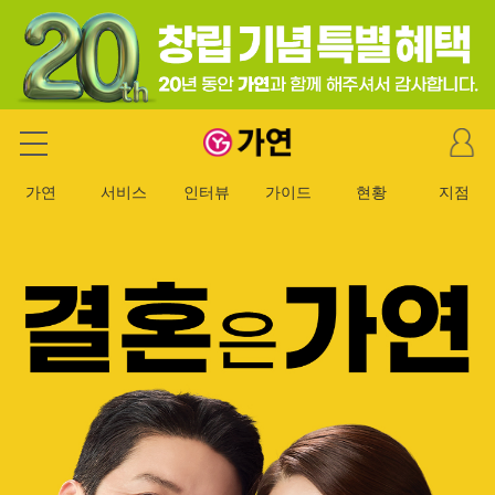
마
가연 결혼정보회사
이
페
가연
서비스
인터뷰
가이드
현황
지점
이
지