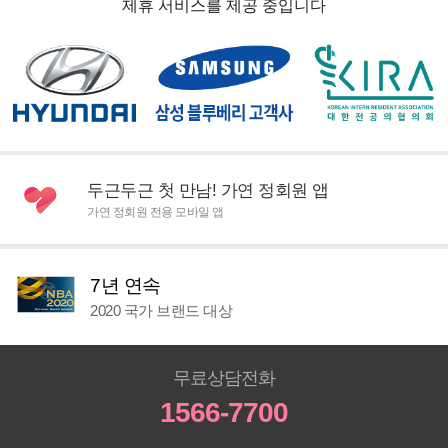
제휴 서비스를 제공 중입니다
두근두근 첫 만남! 가연 정회원 앱
가연 정회원 전용 모바일 앱
7년 연속
2020 국가 브랜드 대상
무료상담전화
1566-7700