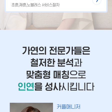
초혼,재혼,노블레스 서비스절차
가연의 전문가들은
철저한 분석
과
맞춤형 매칭
으로
인연
을 성사
시킵니다
커플매니저