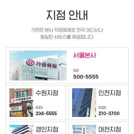
지점 안내
가연은 본사 직영체제로 전국 어디서나
동일한 서비스를 제공합니다.
서울본사
02)
500-5555
수원지점
인천지점
032)
031)
210-3700
234-5555
경인지점
대전지점