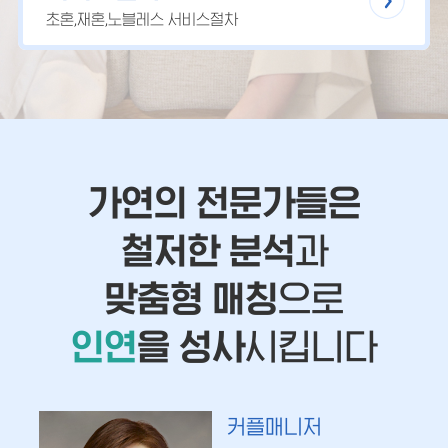
초혼,재혼,노블레스 서비스절차
가연의 전문가들은
철저한 분석
과
맞춤형 매칭
으로
인연
을 성사
시킵니다
커플매니저