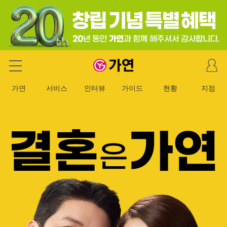
마
가연 결혼정보회사
이
페
가연
서비스
인터뷰
가이드
현황
지점
이
지