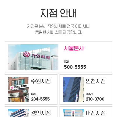
지점 안내
가연은 본사 직영체제로 전국 어디서나
동일한 서비스를 제공합니다.
서울본사
02)
500-5555
수원지점
인천지점
032)
031)
210-3700
234-5555
경인지점
대전지점