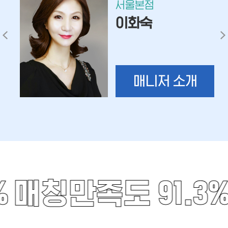
서울본점
이화숙
매니저 소개
%
매칭만족도 91.3