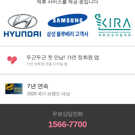
제휴 서비스를 제공 중입니다
두근두근 첫 만남! 가연 정회원 앱
가연 정회원 전용 모바일 앱
7년 연속
2020 국가 브랜드 대상
무료상담전화
1566-7700