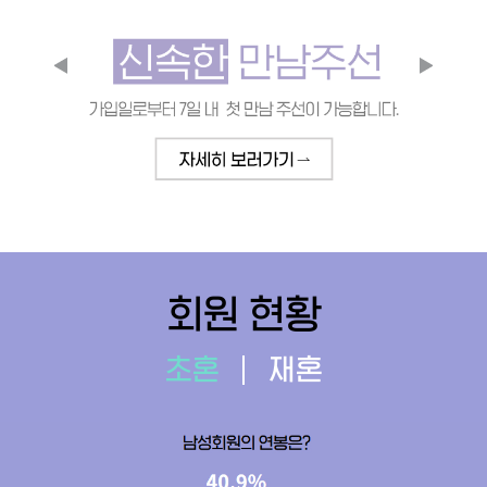
회원 현황
초혼
재혼