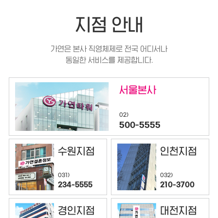
지점 안내
가연은 본사 직영체제로 전국 어디서나
동일한 서비스를 제공합니다.
서울본사
02)
500-5555
수원지점
인천지점
032)
031)
210-3700
234-5555
경인지점
대전지점