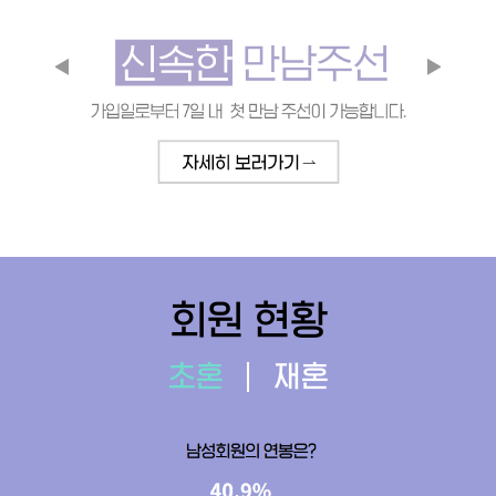
회원 현황
초혼
재혼