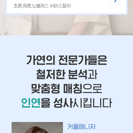
초혼,재혼,노블레스 서비스절차
가연의 전문가들은
철저한 분석
과
맞춤형 매칭
으로
인연
을 성사
시킵니다
커플매니저