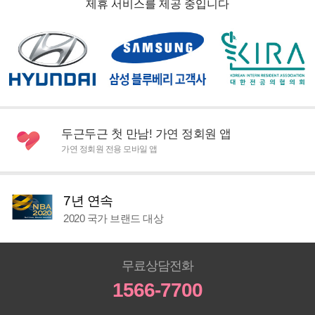
제휴 서비스를 제공 중입니다
두근두근 첫 만남! 가연 정회원 앱
가연 정회원 전용 모바일 앱
7년 연속
2020 국가 브랜드 대상
무료상담전화
1566-7700