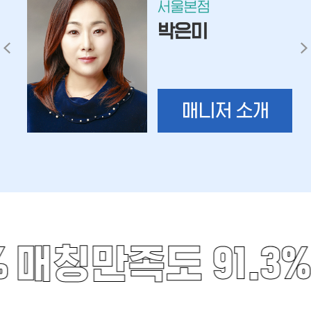
서울본점
박은미
매니저 소개
%
매칭만족도 91.3%