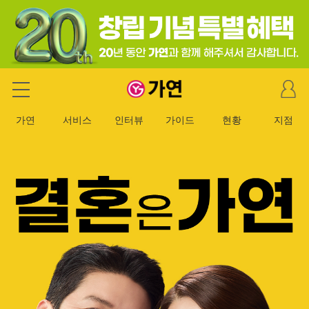
마
가연 결혼정보회사
이
페
가연
서비스
인터뷰
가이드
현황
지점
이
지