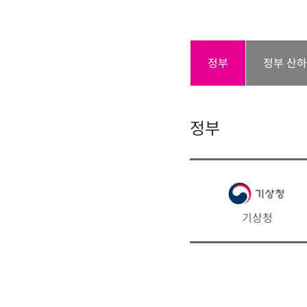
정부
정부 산
정부
기상청