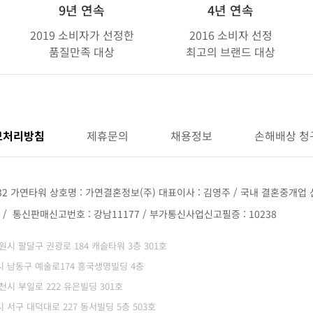
9년 연속
4년 연속
2019 소비자가 선정한
2016 소비자 선정
품질만족 대상
최고의 브랜드 대상
보처리방침
제휴문의
채용정보
손해배상 청
32 가연타워 상호명 : 가연결혼정보(주) 대표이사 : 김영주 / 국내 결혼중개업 신
68 / 통신판매신고번호 : 강남11177 / 부가통신사업신고필증 : 10238
 수원시 팔달구 권광로 184 캐슬타워 3층 301호
광역시 남동구 예술로174 흥국생명빌딩 4층
부천시 부일로 222 유은빌딩 301호
역시 서구 대덕대로 227 동서빌딩 5층 503호