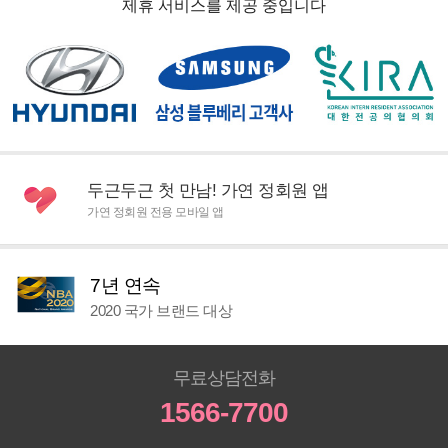
제휴 서비스를 제공 중입니다
두근두근 첫 만남! 가연 정회원 앱
가연 정회원 전용 모바일 앱
7년 연속
2020 국가 브랜드 대상
무료상담전화
1566-7700