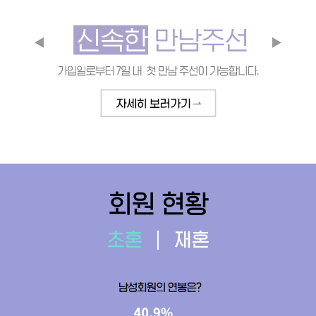
회원 현황
초혼
재혼