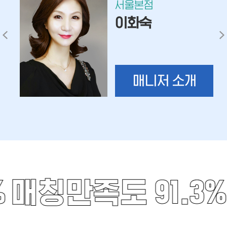
서울본점
이화숙
매니저 소개
%
매칭만족도 91.3%