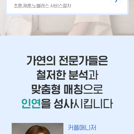
초혼,재혼,노블레스 서비스절차
가연의 전문가들은
철저한 분석
과
맞춤형 매칭
으로
인연
을 성사
시킵니다
커플매니저