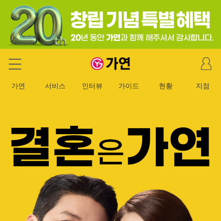
마
가연 결혼정보회사
이
페
가연
서비스
인터뷰
가이드
현황
지점
이
지