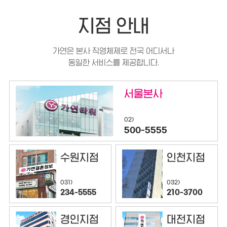
지점 안내
가연은 본사 직영체제로 전국 어디서나
동일한 서비스를 제공합니다.
서울본사
02)
500-5555
수원지점
인천지점
032)
031)
210-3700
234-5555
경인지점
대전지점