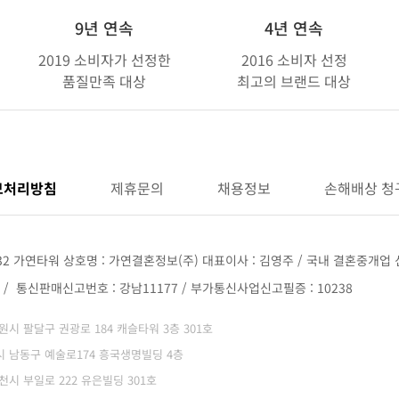
9년 연속
4년 연속
2019 소비자가 선정한
2016 소비자 선정
품질만족 대상
최고의 브랜드 대상
보처리방침
제휴문의
채용정보
손해배상 청
32 가연타워 상호명 : 가연결혼정보(주) 대표이사 : 김영주 / 국내 결혼중개업 신
68 / 통신판매신고번호 : 강남11177 / 부가통신사업신고필증 : 10238
 수원시 팔달구 권광로 184 캐슬타워 3층 301호
광역시 남동구 예술로174 흥국생명빌딩 4층
부천시 부일로 222 유은빌딩 301호