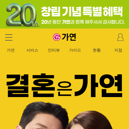
마
가연 결혼정보회사
이
페
가연
서비스
인터뷰
가이드
현황
지점
이
지