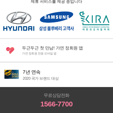
제휴 서비스를 제공 중입니다
두근두근 첫 만남! 가연 정회원 앱
가연 정회원 전용 모바일 앱
7년 연속
2020 국가 브랜드 대상
무료상담전화
1566-7700