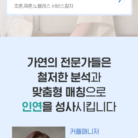
초혼,재혼,노블레스 서비스절차
가연의 전문가들은
철저한 분석
과
맞춤형 매칭
으로
인연
을 성사
시킵니다
커플매니저