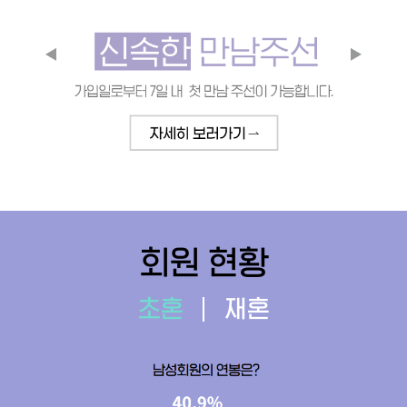
회원 현황
초혼
재혼