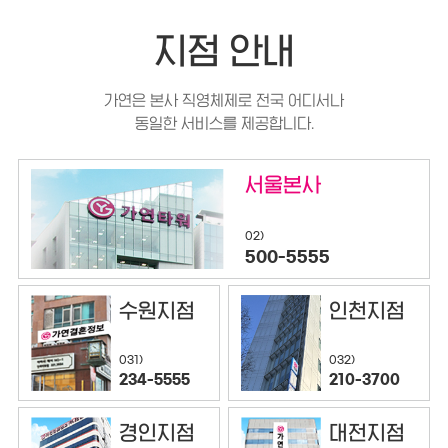
지점 안내
가연은 본사 직영체제로 전국 어디서나
동일한 서비스를 제공합니다.
서울본사
02)
500-5555
수원지점
인천지점
032)
031)
210-3700
234-5555
경인지점
대전지점