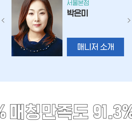
서울본점
박은미
매니저 소개
%
매칭만족도 91.3