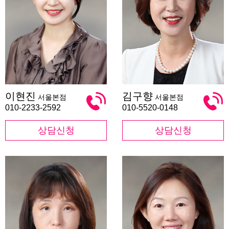
이
김
이현진
김구향
서울본점
서울본점
현
구
진
향
010-2233-2592
010-5520-0148
상담신청
상담신청