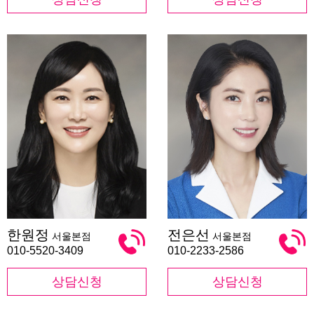
한
전
한원정
전은선
서울본점
서울본점
원
은
정
선
010-5520-3409
010-2233-2586
상담신청
상담신청