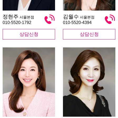
정
김
정현주
김월수
서울본점
서울본점
현
월
주
수
010-5520-1792
010-5520-4394
상담신청
상담신청