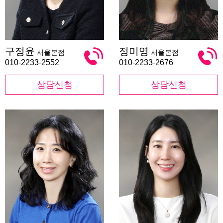
구
정
구정윤
정미영
서울본점
서울본점
정
미
윤
영
010-2233-2552
010-2233-2676
상담신청
상담신청