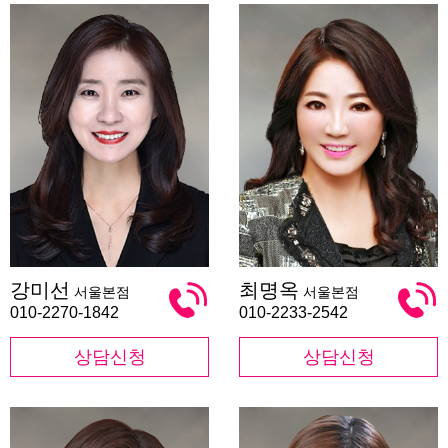
강
최
강미선
최명옥
서울본점
서울본점
미
명
선
옥
010-2270-1842
010-2233-2542
상담신청
상담신청