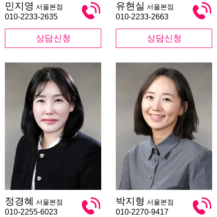
민지영
유현실
서울본점
서울본점
지
현
영
실
010-2233-2635
010-2233-2663
상담신청
상담신청
정
박
정경혜
박지형
서울본점
서울본점
경
지
혜
형
010-2255-6023
010-2270-9417