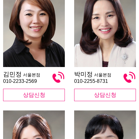
김
박
김민정
박미정
서울본점
서울본점
민
미
정
정
010-2233-2569
010-2255-8731
상담신청
상담신청