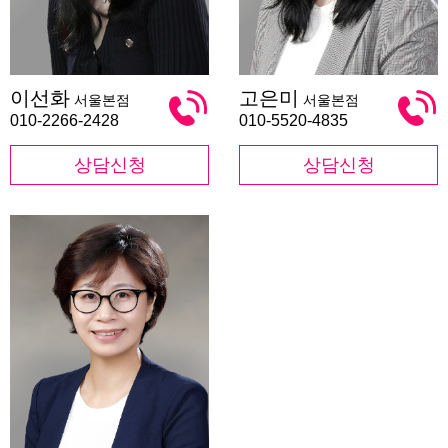
이
고
이선화
고은미
서울본점
서울본점
선
은
화
미
010-2266-2428
010-5520-4835
상담신청
상담신청