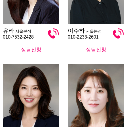
유
이
유라
이주하
서울본점
서울본점
라
주
하
010-7532-2428
010-2233-2601
상담신청
상담신청