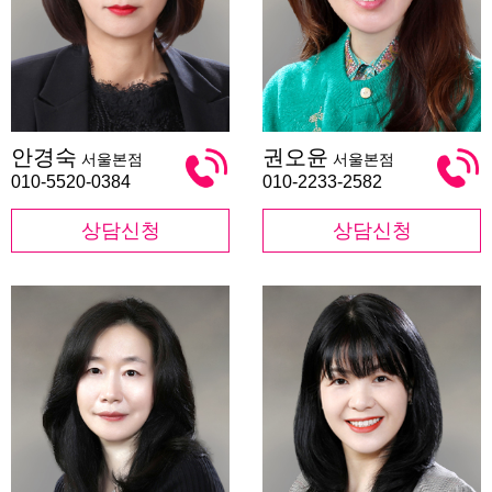
안
권
안경숙
권오윤
서울본점
서울본점
경
오
숙
윤
010-5520-0384
010-2233-2582
상담신청
상담신청