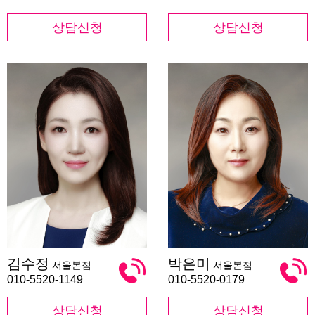
상담신청
상담신청
김
박
김수정
박은미
서울본점
서울본점
수
은
정
미
010-5520-1149
010-5520-0179
상담신청
상담신청