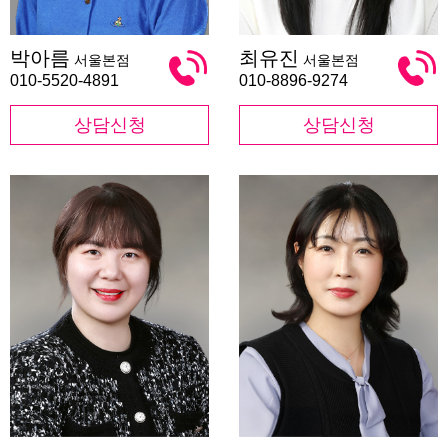
박
최
박아름
최유진
서울본점
서울본점
아
유
름
진
010-5520-4891
010-8896-9274
상담신청
상담신청
민
유