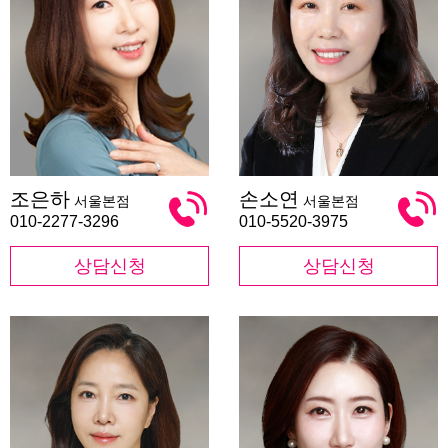
조
손
조은하
손소연
서울본점
서울본점
은
소
하
연
010-2277-3296
010-5520-3975
상담신청
상담신청