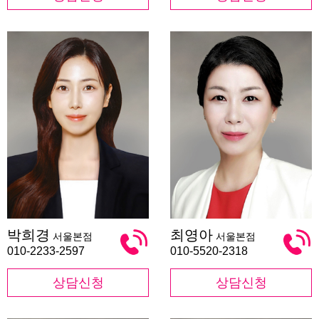
박
최
박희경
최영아
서울본점
서울본점
희
영
경
아
010-2233-2597
010-5520-2318
상담신청
상담신청