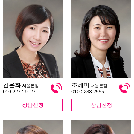
김
조
김운화
조혜미
서울본점
서울본점
운
혜
화
미
010-2277-9127
010-2233-2555
상담신청
상담신청