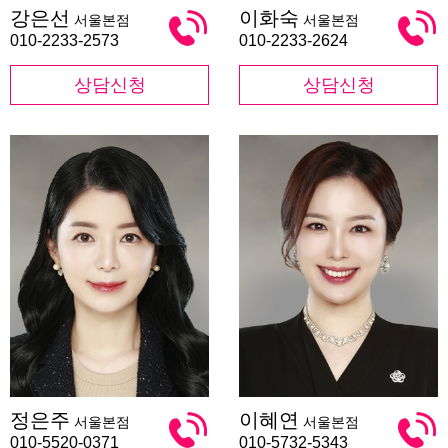
강
이
강은선
이화숙
서울본점
서울본점
은
화
선
숙
010-2233-2573
010-2233-2624
상담신청
상담신청
정
이
정은주
이혜연
서울본점
서울본점
은
혜
주
연
010-5520-0371
010-5732-5343