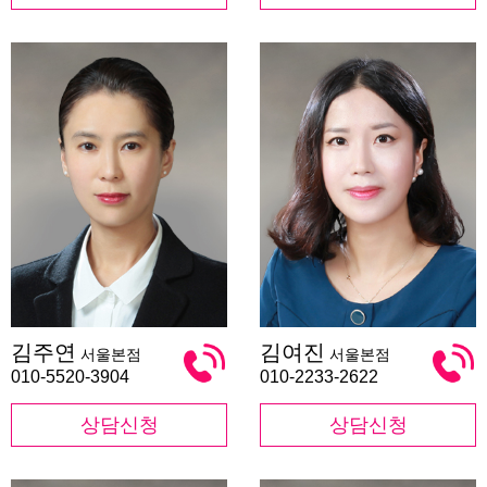
김
김
김주연
김여진
서울본점
서울본점
주
여
연
진
010-5520-3904
010-2233-2622
상담신청
상담신청