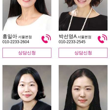
홍
박
홍일아
박선영A
서울본점
서울본점
일
선
아
영
010-2233-2604
010-2233-2545
A
상담신청
상담신청