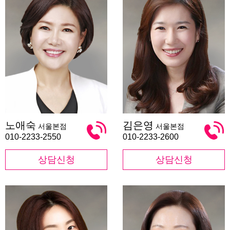
노
김
노애숙
김은영
서울본점
서울본점
애
은
숙
영
010-2233-2550
010-2233-2600
상담신청
상담신청