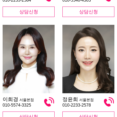
010-2233-2584
010-5540-4303
상담신청
상담신청
이
정
이희경
정윤희
서울본점
서울본점
희
윤
경
희
010-5574-3325
010-2233-2578
상담신청
상담신청