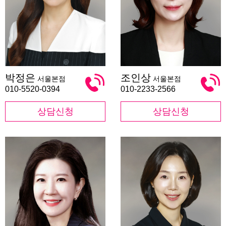
박
조
박정은
조인상
서울본점
서울본점
정
인
은
상
010-5520-0394
010-2233-2566
상담신청
상담신청