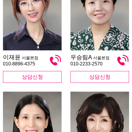
이
우
이재윤
우승림A
서울본점
서울본점
재
승
윤
림
010-8896-4375
010-2233-2570
A
상담신청
상담신청