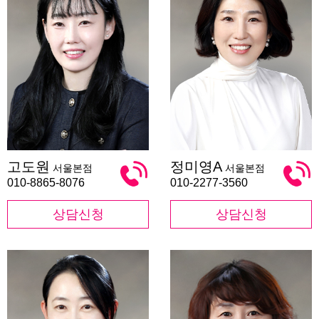
고
정
고도원
정미영A
서울본점
서울본점
도
미
원
영
010-8865-8076
010-2277-3560
A
상담신청
상담신청