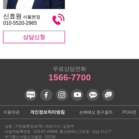
신
신효원
서울본점
효
원
010-5520-2965
상담신청
무료상담전화
1566-7700
개인정보처리방침
이용약관
손해배상 청구절차
PC버전
상호 : 가연결혼정보(주) 대표이사 : 김영주
사업자등록번호 : 220-87-28068 통신판매신고번호 : 강남 11177
부가통신사업신고필증 : 10238