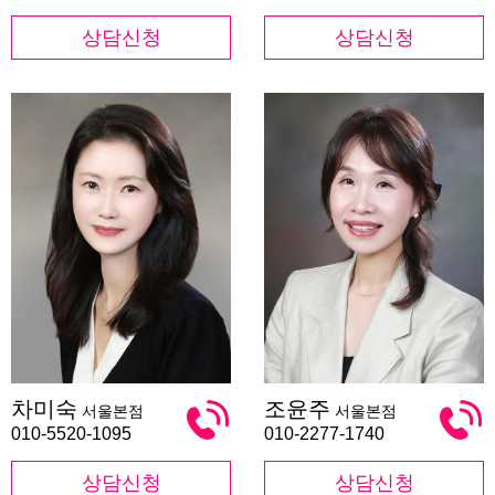
상담신청
상담신청
차
조
차미숙
조윤주
서울본점
서울본점
미
윤
숙
주
010-5520-1095
010-2277-1740
상담신청
상담신청