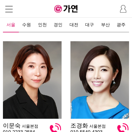
마
이
페
이
서울
수원
인천
경인
대전
대구
부산
광주
지
이
조
이문숙
조경화
서울본점
서울본점
문
경
숙
화