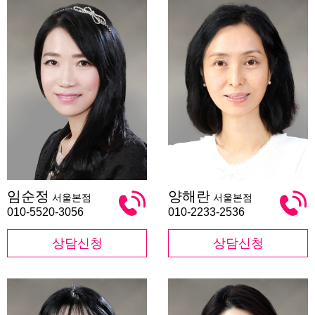
임
양
임순정
양해란
서울본점
서울본점
순
해
정
란
010-5520-3056
010-2233-2536
상담신청
상담신청