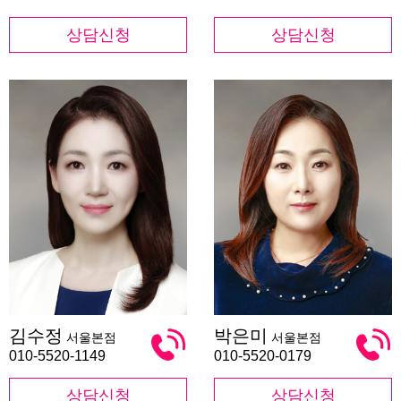
상담신청
상담신청
김
박
김수정
박은미
서울본점
서울본점
수
은
정
미
010-5520-1149
010-5520-0179
상담신청
상담신청