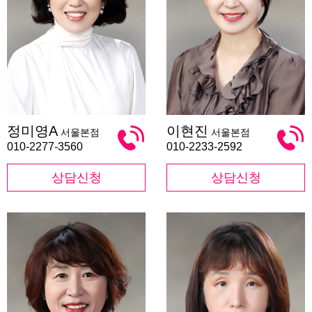
정
이
정미영A
이현진
서울본점
서울본점
미
현
영
진
010-2277-3560
010-2233-2592
A
상담신청
상담신청