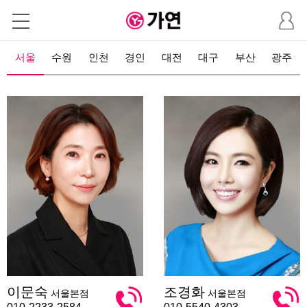
마
이
페
이
서울
수원
인천
경인
대전
대구
부산
광주
지
이
조
이문숙
조경화
서울본점
서울본점
문
경
숙
화