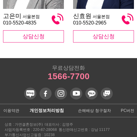
고
신
고은미
신효원
서울본점
서울본점
은
효
미
원
010-5520-4835
010-5520-2965
상담신청
상담신청
무료상담전화
1566-7700
개인정보처리방침
이용약관
손해배상 청구절차
PC버전
상호 : 가연결혼정보(주) 대표이사 : 김영주
사업자등록번호 : 220-87-28068 통신판매신고번호 : 강남 11177
부가통신사업신고필증 : 10238