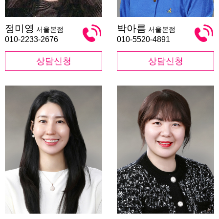
정
박
정미영
박아름
서울본점
서울본점
미
아
영
름
010-2233-2676
010-5520-4891
상담신청
상담신청
최
민