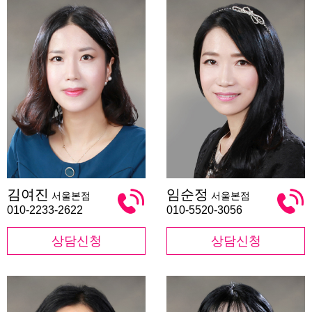
김
임
김여진
임순정
서울본점
서울본점
여
순
진
정
010-2233-2622
010-5520-3056
상담신청
상담신청