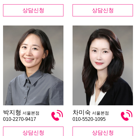
상담신청
상담신청
박
차
박지형
차미숙
서울본점
서울본점
지
미
형
숙
010-2270-9417
010-5520-1095
상담신청
상담신청