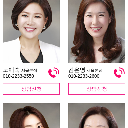
노
김
노애숙
김은영
서울본점
서울본점
애
은
숙
영
010-2233-2550
010-2233-2600
상담신청
상담신청