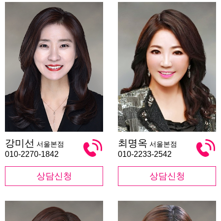
강
최
강미선
최명옥
서울본점
서울본점
미
명
선
옥
010-2270-1842
010-2233-2542
상담신청
상담신청