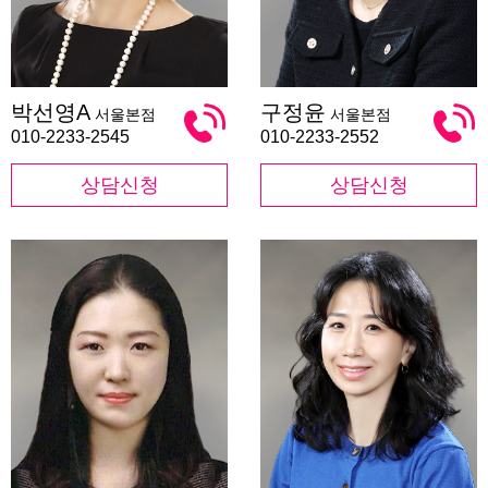
박
구
박선영A
구정윤
서울본점
서울본점
선
정
영
윤
010-2233-2545
010-2233-2552
A
상담신청
상담신청