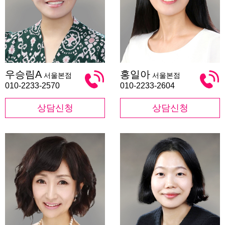
우
홍
우승림A
홍일아
서울본점
서울본점
승
일
림
아
010-2233-2570
010-2233-2604
A
상담신청
상담신청