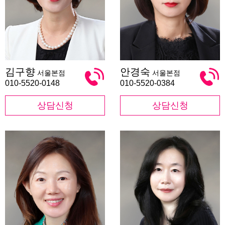
김
안
김구향
안경숙
서울본점
서울본점
구
경
향
숙
010-5520-0148
010-5520-0384
상담신청
상담신청