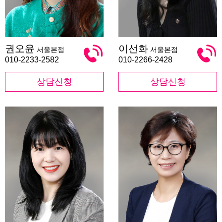
권
이
권오윤
이선화
서울본점
서울본점
오
선
윤
화
010-2233-2582
010-2266-2428
상담신청
상담신청