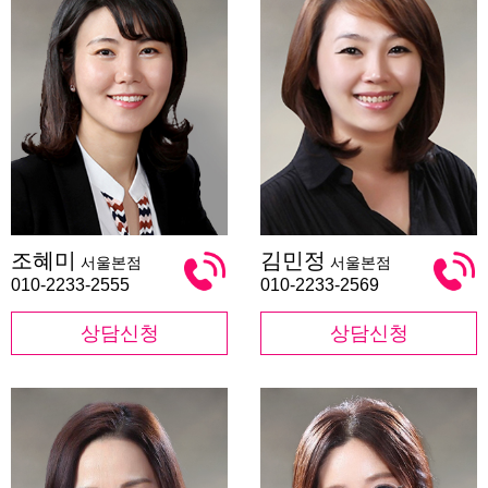
조
김
조혜미
김민정
서울본점
서울본점
혜
민
미
정
010-2233-2555
010-2233-2569
상담신청
상담신청