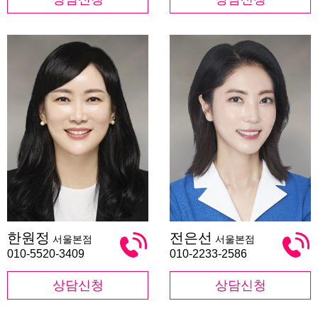
한
전
한원정
전은선
서울본점
서울본점
원
은
정
선
010-5520-3409
010-2233-2586
상담신청
상담신청