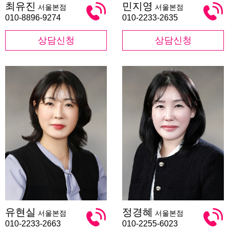
최유진
민지영
서울본점
서울본점
유
지
진
영
010-8896-9274
010-2233-2635
상담신청
상담신청
유
정
유현실
정경혜
서울본점
서울본점
현
경
실
혜
010-2233-2663
010-2255-6023