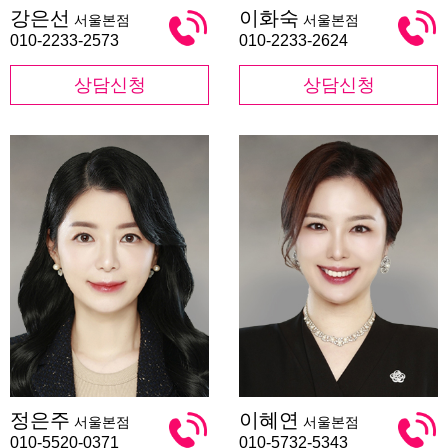
강
이
강은선
이화숙
서울본점
서울본점
은
화
선
숙
010-2233-2573
010-2233-2624
상담신청
상담신청
정
이
정은주
이혜연
서울본점
서울본점
은
혜
주
연
010-5520-0371
010-5732-5343