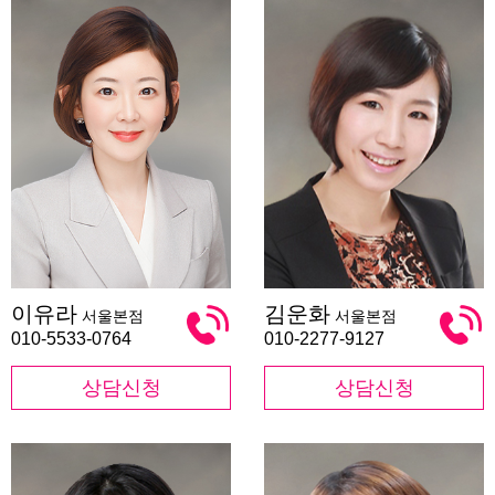
이
김
이유라
김운화
서울본점
서울본점
유
운
라
화
010-5533-0764
010-2277-9127
상담신청
상담신청