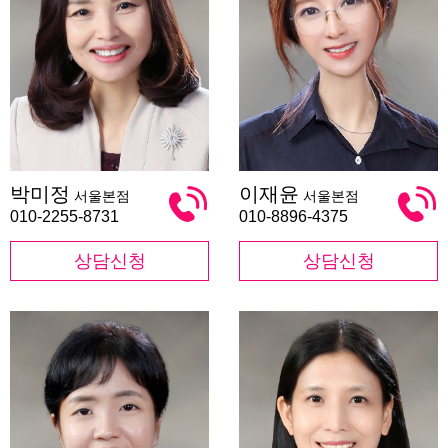
박
이
박미정
이재윤
서울본점
서울본점
미
재
정
윤
010-2255-8731
010-8896-4375
상담신청
상담신청