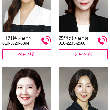
박
조
박정은
조인상
서울본점
서울본점
정
인
은
상
010-5520-0394
010-2233-2566
상담신청
상담신청