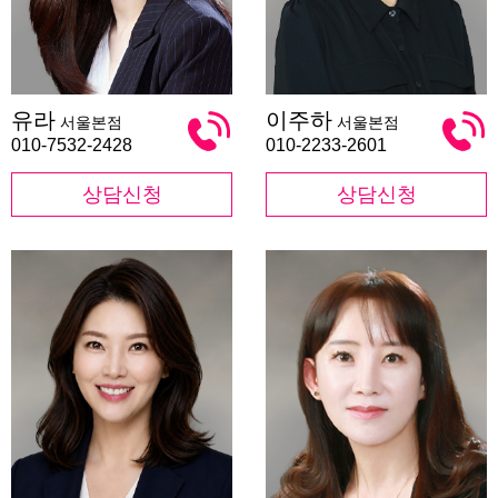
유
이
유라
이주하
서울본점
서울본점
라
주
하
010-7532-2428
010-2233-2601
상담신청
상담신청