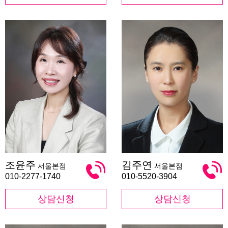
조
김
조윤주
김주연
서울본점
서울본점
윤
주
주
연
010-2277-1740
010-5520-3904
상담신청
상담신청