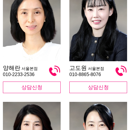
양
고
양해란
고도원
서울본점
서울본점
해
도
란
원
010-2233-2536
010-8865-8076
상담신청
상담신청