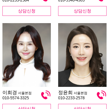
010-2233-2584
010-5540-4303
상담신청
상담신청
이
정
이희경
정윤희
서울본점
서울본점
희
윤
경
희
010-5574-3325
010-2233-2578
상담신청
상담신청