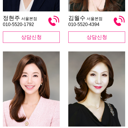
정
김
정현주
김월수
서울본점
서울본점
현
월
주
수
010-5520-1792
010-5520-4394
상담신청
상담신청