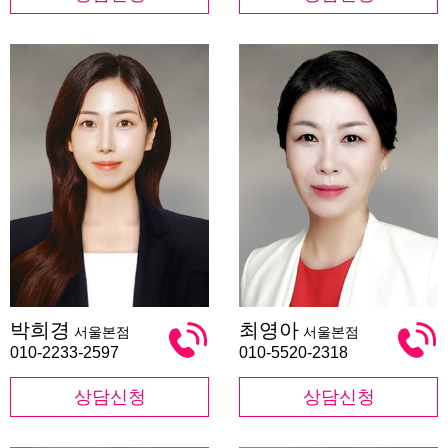
박
최
박희경
최영아
서울본점
서울본점
희
영
경
아
010-2233-2597
010-5520-2318
상담신청
상담신청