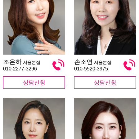
조
손
조은하
손소연
서울본점
서울본점
은
소
하
연
010-2277-3296
010-5520-3975
상담신청
상담신청