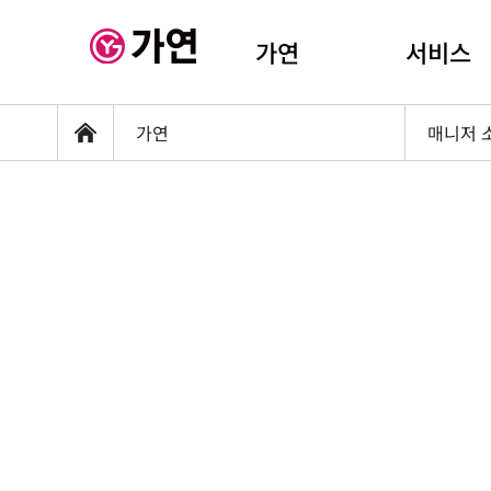
가연
서비스
가연
매니저 
홈