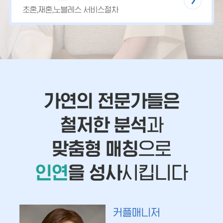
초혼,재혼,노블레스 서비스절차
가연의 전문가들은
철저한 분석
과
맞춤형 매칭
으로
인연
을 성사
시킵니다
커플매니저