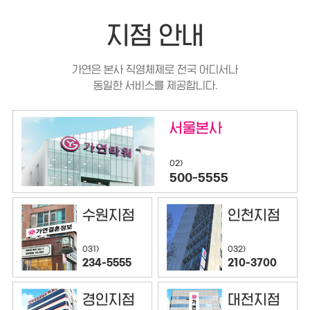
지점 안내
가연은 본사 직영체제로 전국 어디서나
동일한 서비스를 제공합니다.
서울본사
02)
500-5555
수원지점
인천지점
032)
031)
210-3700
234-5555
경인지점
대전지점