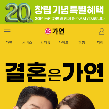
마
가연 결혼정보회사
이
페
가연
서비스
인터뷰
가이드
현황
지점
이
지