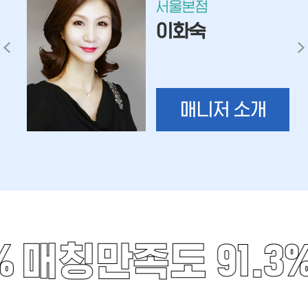
서울본점
이화숙
매니저 소개
%
매칭만족도 91.3