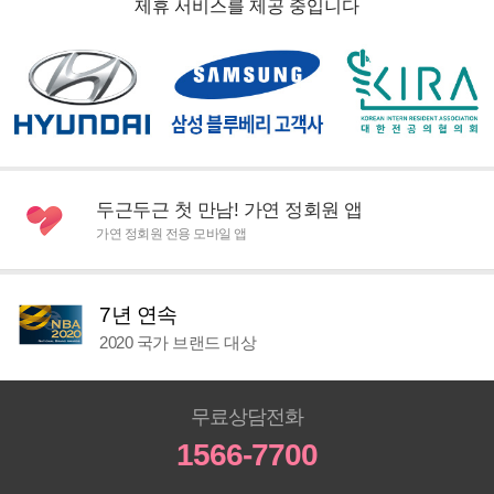
제휴 서비스를 제공 중입니다
두근두근 첫 만남! 가연 정회원 앱
가연 정회원 전용 모바일 앱
7년 연속
2020 국가 브랜드 대상
무료상담전화
1566-7700