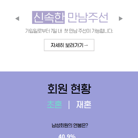
회원 현황
초혼
재혼