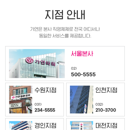
지점 안내
가연은 본사 직영체제로 전국 어디서나
동일한 서비스를 제공합니다.
서울본사
02)
500-5555
수원지점
인천지점
032)
031)
210-3700
234-5555
경인지점
대전지점