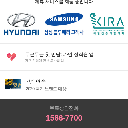
제휴 서비스를 제공 중입니다
두근두근 첫 만남! 가연 정회원 앱
가연 정회원 전용 모바일 앱
7년 연속
2020 국가 브랜드 대상
무료상담전화
1566-7700