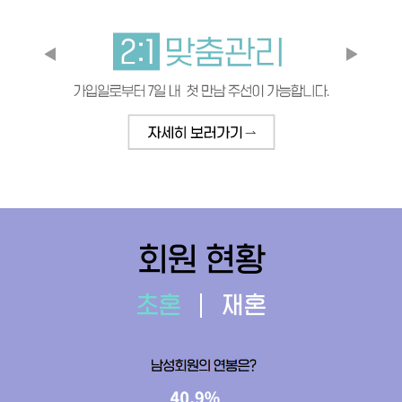
회원 현황
초혼
재혼