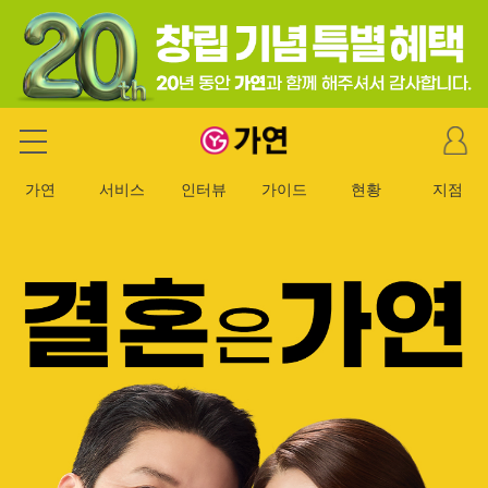
마
가연 결혼정보회사
이
페
가연
서비스
인터뷰
가이드
현황
지점
이
지