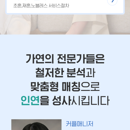
초혼,재혼,노블레스 서비스절차
가연의 전문가들은
철저한 분석
과
맞춤형 매칭
으로
인연
을 성사
시킵니다
커플매니저