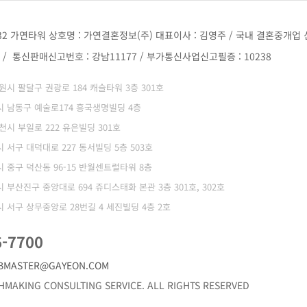
32 가연타워 상호명 : 가연결혼정보(주) 대표이사 : 김영주 / 국내 결혼중개업 신
68 / 통신판매신고번호 : 강남11177 / 부가통신사업신고필증 : 10238
 수원시 팔달구 권광로 184 캐슬타워 3층 301호
광역시 남동구 예술로174 흥국생명빌딩 4층
부천시 부일로 222 유은빌딩 301호
역시 서구 대덕대로 227 동서빌딩 5층 503호
역시 중구 덕산동 96-15 반월센트럴타워 8층
역시 부산진구 중앙대로 694 쥬디스태화 본관 3층 301호, 302호
역시 서구 상무중앙로 28번길 4 세진빌딩 4층 2호
6-7700
BMASTER@GAYEON.COM
MAKING CONSULTING SERVICE. ALL RIGHTS RESERVED