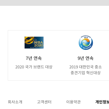
가
연
제
휴
브
7년 연속
9년 연속
랜
2020 국가 브랜드 대상
2019 대한민국 중소
드
중견기업 혁신대상
어
워
드
회사소개
고객센터
이용약관
개인정