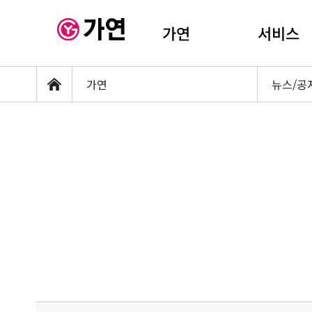
가연
서비스
가연
뉴스/공
홈