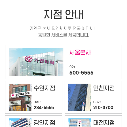
지점 안내
가연은 본사 직영체제로 전국 어디서나
동일한 서비스를 제공합니다.
서울본사
02)
500-5555
수원지점
인천지점
032)
031)
210-3700
234-5555
경인지점
대전지점