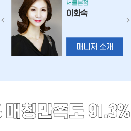
서울본점
이화숙
매니저 소개
%
매칭만족도 91.3%