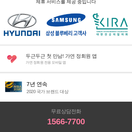
제휴 서비스를 제공 중입니다
두근두근 첫 만남! 가연 정회원 앱
가연 정회원 전용 모바일 앱
7년 연속
2020 국가 브랜드 대상
무료상담전화
1566-7700