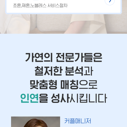
초혼,재혼,노블레스 서비스절차
가연의 전문가들은
철저한 분석
과
맞춤형 매칭
으로
인연
을 성사
시킵니다
커플매니저