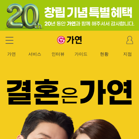
마
가연 결혼정보회사
이
페
가연
서비스
인터뷰
가이드
현황
지점
이
지