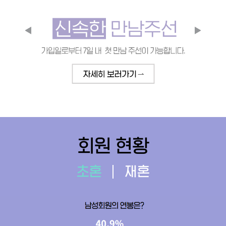
회원 현황
초혼
재혼