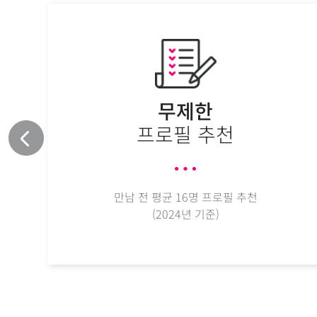
우
슬
라
이
드
배
무제한
너
프로필 추천
만남 전 평균 16명 프로필 추천
(2024년 기준)