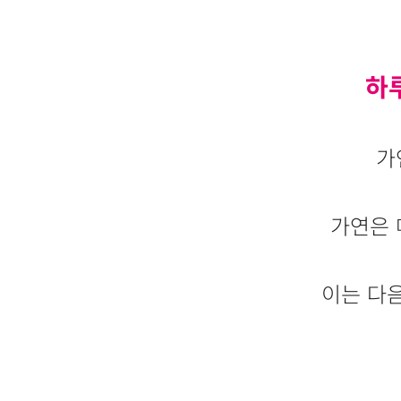
하루
가
가연은 
01
하루평
이는 다
하루 평균 신원 인증 서