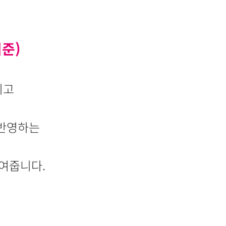
기준)
피고
 반영하는
02
원 인증팀
여줍니다.
 위탁 없이 100%