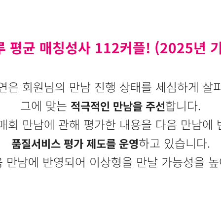
 평균 매칭성사 112커플! (2025년 
연은 회원님의 만남 진행 상태를 세심하게 살
그에 맞는
합니다.
적극적인 만남을 주선
매회 만남에 관해 평가한 내용을 다음 만남에
하고 있습니다.
품질서비스 평가 제도를 운영
균
신
음 만남에 반영되어 이상형을 만날 가능성을 높
류 수 104장
제 3자