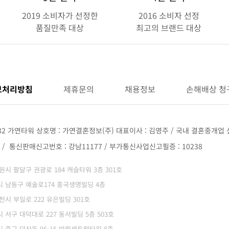
2019 소비자가 선정한
2016 소비자 선정
품질만족 대상
최고의 브랜드 대상
보처리방침
제휴문의
채용정보
손해배상 청
32 가연타워 상호명 : 가연결혼정보(주) 대표이사 : 김영주 / 국내 결혼중개업 신
68 / 통신판매신고번호 : 강남11177 / 부가통신사업신고필증 : 10238
 수원시 팔달구 권광로 184 캐슬타워 3층 301호
광역시 남동구 예술로174 흥국생명빌딩 4층
부천시 부일로 222 유은빌딩 301호
역시 서구 대덕대로 227 동서빌딩 5층 503호
역시 중구 덕산동 96-15 반월센트럴타워 8층